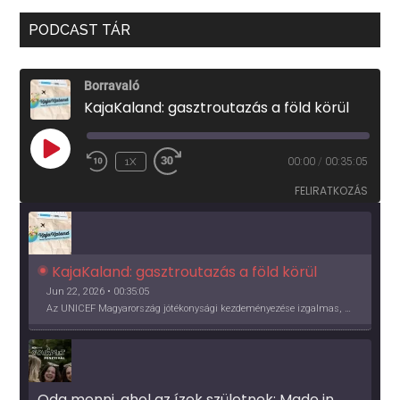
PODCAST TÁR
Borravaló
KajaKaland: gasztroutazás a föld körül
PLAY
1X
00:00
/
00:35:05
EPISODE
FELIRATKOZÁS
KajaKaland: gasztroutazás a föld körül 
Jun 22, 2026 • 00:35:05
Az UNICEF Magyarország jótékonysági kezdeményezése izgalmas, egész éves világkörüli ízutazásra hív, igazi családi program és gasztroedukáció, illetve segítség a rászorulóknak is egyben.
Oda menni, ahol az ízek születnek: Made in 