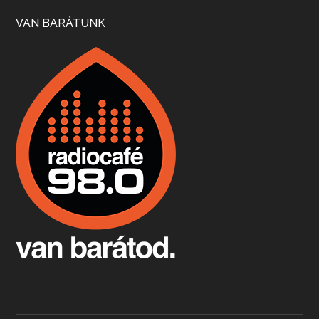
Szép nemzetközi versenyeredmények, izgalmas, könnyed, de tartalmas kékfrankosok és portugieserek: ezt a vonalat viszi ma a Jackfall. A lehetőségek mellett vannak azonban kihívások, bőven.
VAN BARÁTUNK
Boston, teadélután, bab és homár
Apr 9, 2026 • 00:37:17
Milyen és mennyi teát öntöttek a bostoni kikötő vizébe, több, mint 250 évvel ezelőtt? És hogy lett a homárból drága étel, amikor régen még a szegények eledele volt és annyi volt belőle, hogy a földekre is hordták tápnak?
Fermentáljunk, a testünk meghálálja!
Apr 3, 2026 • 00:36:07
Egyszerűen fogalmaza: vannak a bélrendszerünkben rossz baktériumok, meg vannak jók. A fermentált élelmiszerekkel a jókat hozzuk előnybe, ráadásul finomat is eszünk – mondja B. Király Györgyi.