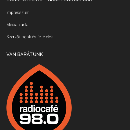
Új sorozatunkban a nagy magyarországi szakácsgeneráció tagjairól beszélgetünk: a sorozat első részében a francia születésű, de a magyar konyhára nagy hatást gyakorló Id. Marchal József, és egyik leghíresebb tanítványa, Dobos C. József az alanyaink.
Impresszum
Médiaajánlat
Villány, kékfrankos, Jackfall
Szerzői jogok és feltételek
Apr 17, 2026 • 00:35:38
Szép nemzetközi versenyeredmények, izgalmas, könnyed, de tartalmas kékfrankosok és portugieserek: ezt a vonalat viszi ma a Jackfall. A lehetőségek mellett vannak azonban kihívások, bőven.
VAN BARÁTUNK
Boston, teadélután, bab és homár
Apr 9, 2026 • 00:37:17
Milyen és mennyi teát öntöttek a bostoni kikötő vizébe, több, mint 250 évvel ezelőtt? És hogy lett a homárból drága étel, amikor régen még a szegények eledele volt és annyi volt belőle, hogy a földekre is hordták tápnak?
Fermentáljunk, a testünk meghálálja!
Apr 3, 2026 • 00:36:07
Egyszerűen fogalmaza: vannak a bélrendszerünkben rossz baktériumok, meg vannak jók. A fermentált élelmiszerekkel a jókat hozzuk előnybe, ráadásul finomat is eszünk – mondja B. Király Györgyi.