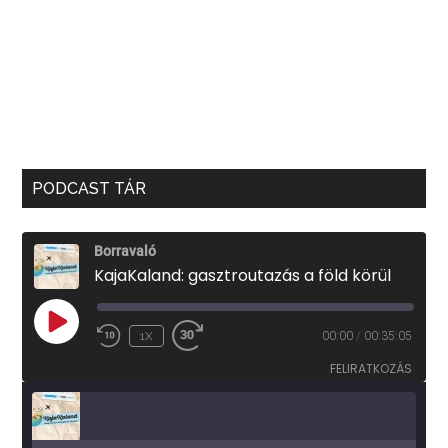
PODCAST TÁR
Borravaló
KajaKaland: gasztroutazás a föld körül
PLAY
1X
00:00
/
00:35:05
EPISODE
FELIRATKOZÁS