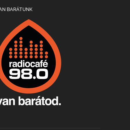
Mi lesz a magyar borágazattal, magyar borral? A kérdés több szempontból is releváns, a gazdasági, környezetei változások sürgős válaszokat igényelnek. Erről beszélgettünk Ercsey Dániellel.
AN BARÁTUNK
A nagy szakácsgeneráció 1. rész - Id. Marchal József és Dobos C. József
Apr 24, 2026 • 00:38:10
Új sorozatunkban a nagy magyarországi szakácsgeneráció tagjairól beszélgetünk: a sorozat első részében a francia születésű, de a magyar konyhára nagy hatást gyakorló Id. Marchal József, és egyik leghíresebb tanítványa, Dobos C. József az alanyaink.
Villány, kékfrankos, Jackfall
Apr 17, 2026 • 00:35:38
Szép nemzetközi versenyeredmények, izgalmas, könnyed, de tartalmas kékfrankosok és portugieserek: ezt a vonalat viszi ma a Jackfall. A lehetőségek mellett vannak azonban kihívások, bőven.
Boston, teadélután, bab és homár
Apr 9, 2026 • 00:37:17
Milyen és mennyi teát öntöttek a bostoni kikötő vizébe, több, mint 250 évvel ezelőtt? És hogy lett a homárból drága étel, amikor régen még a szegények eledele volt és annyi volt belőle, hogy a földekre is hordták tápnak?
Fermentáljunk, a testünk meghálálja!
Apr 3, 2026 • 00:36:07
Egyszerűen fogalmaza: vannak a bélrendszerünkben rossz baktériumok, meg vannak jók. A fermentált élelmiszerekkel a jókat hozzuk előnybe, ráadásul finomat is eszünk – mondja B. Király Györgyi.