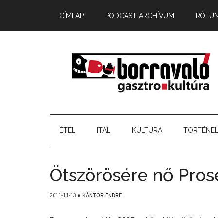
CÍMLAP
PODCAST ARCHÍVUM
RÓLU
ÉTEL
ITAL
KULTÚRA
TÖRTÉNE
Ötszörösére nő Pro
2011-11-13
●
KÁNTOR ENDRE