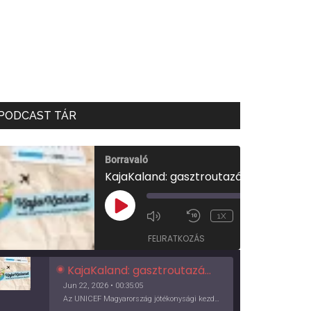
PODCAST TÁR
Borravaló
KajaKaland: gasztroutazás a föld körül
00:00
/
PLAY
1X
00:35:05
EPISODE
FELIRATKOZÁS
KajaKaland: gasztroutazás a föld körül
Jun 22, 2026 • 00:35:05
Az UNICEF Magyarország jótékonysági kezdeményezése izgalmas, egész éves világkörüli ízutazásra hív, igazi családi program és gasztroedukáció, illetve segítség a rászorulóknak is egyben.