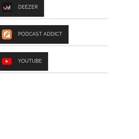
DEEZER
PODCAST ADDICT
YOUTUBE