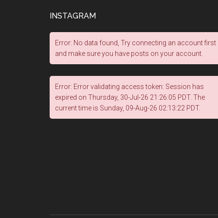
INSTAGRAM
Error: No data found, Try connecting an account first
and make sure you have posts on your account.
Error: Error validating access token: Session has
expired on Thursday, 30-Jul-26 21:26:05 PDT. The
current time is Sunday, 09-Aug-26 02:13:22 PDT.