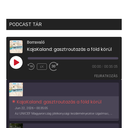
PODCAST TÁR
Borravaló
KajaKaland: gasztroutazás a föld körül
PLAY
1X
00:00
/
00:35:05
EPISODE
FELIRATKOZÁS
KajaKaland: gasztroutazás a föld körül 
Jun 22, 2026 • 00:35:05
Az UNICEF Magyarország jótékonysági kezdeményezése izgalmas, egész éves világkörüli ízutazásra hív, igazi családi program és gasztroedukáció, illetve segítség a rászorulóknak is egyben.