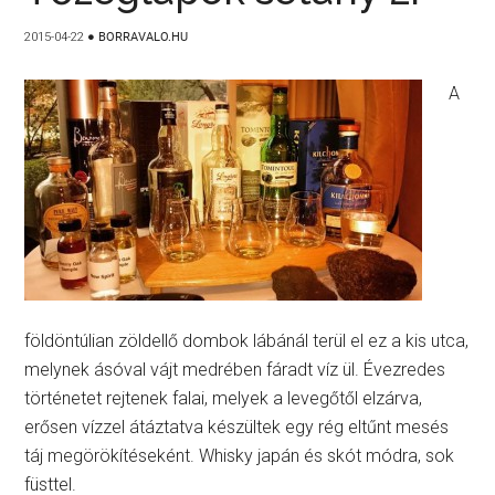
2015-04-22
●
BORRAVALO.HU
A
földöntúlian zöldellő dombok lábánál terül el ez a kis utca,
melynek ásóval vájt medrében fáradt víz ül. Évezredes
történetet rejtenek falai, melyek a levegőtől elzárva,
erősen vízzel átáztatva készültek egy rég eltűnt mesés
táj megörökítéseként. Whisky japán és skót módra, sok
füsttel.