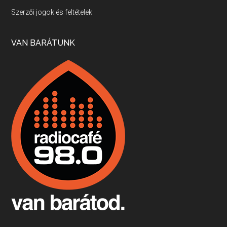
Villány, kékfrankos, Jackfall
Szerzői jogok és feltételek
Apr 17, 2026 • 00:35:38
Szép nemzetközi versenyeredmények, izgalmas, könnyed, de tartalmas kékfrankosok és portugieserek: ezt a vonalat viszi ma a Jackfall. A lehetőségek mellett vannak azonban kihívások, bőven.
VAN BARÁTUNK
Boston, teadélután, bab és homár
Apr 9, 2026 • 00:37:17
Milyen és mennyi teát öntöttek a bostoni kikötő vizébe, több, mint 250 évvel ezelőtt? És hogy lett a homárból drága étel, amikor régen még a szegények eledele volt és annyi volt belőle, hogy a földekre is hordták tápnak?
Fermentáljunk, a testünk meghálálja!
Apr 3, 2026 • 00:36:07
Egyszerűen fogalmaza: vannak a bélrendszerünkben rossz baktériumok, meg vannak jók. A fermentált élelmiszerekkel a jókat hozzuk előnybe, ráadásul finomat is eszünk – mondja B. Király Györgyi.