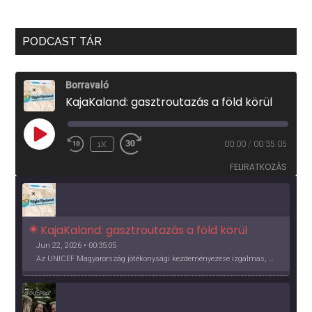
PODCAST TÁR
Borravaló
KajaKaland: gasztroutazás a föld körül
PLAY
1X
00:00
/
00:35:05
EPISODE
FELIRATKOZÁS
KajaKaland: gasztroutazás a föld körül 
Jun 22, 2026 • 00:35:05
Az UNICEF Magyarország jótékonysági kezdeményezése izgalmas, egész éves világkörüli ízutazásra hív, igazi családi program és gasztroedukáció, illetve segítség a rászorulóknak is egyben.