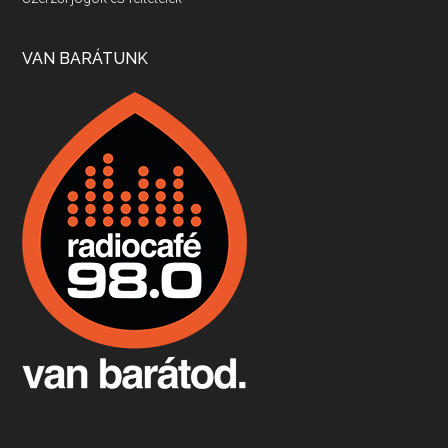
Apr 17, 2026 • 00:35:38
Szép nemzetközi versenyeredmények, izgalmas, könnyed, de tartalmas kékfrankosok és portugieserek: ezt a vonalat viszi ma a Jackfall. A lehetőségek mellett vannak azonban kihívások, bőven.
VAN BARÁTUNK
Boston, teadélután, bab és homár
Apr 9, 2026 • 00:37:17
Milyen és mennyi teát öntöttek a bostoni kikötő vizébe, több, mint 250 évvel ezelőtt? És hogy lett a homárból drága étel, amikor régen még a szegények eledele volt és annyi volt belőle, hogy a földekre is hordták tápnak?
Fermentáljunk, a testünk meghálálja!
Apr 3, 2026 • 00:36:07
Egyszerűen fogalmaza: vannak a bélrendszerünkben rossz baktériumok, meg vannak jók. A fermentált élelmiszerekkel a jókat hozzuk előnybe, ráadásul finomat is eszünk – mondja B. Király Györgyi.