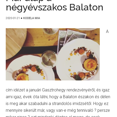
négyévszakos Balaton
2020-01-21
●
KODELA MIA
A
cím idézet a januári Gasztrohegy rendezvényéről, és igaz
ami igaz, évek óta látni, hogy a Balaton északon és délen
is meg akar szabadulni a strandolós imidzsétől. Hogy ez
mennyire sikerült már, vagy van-e még tennivaló ? persze