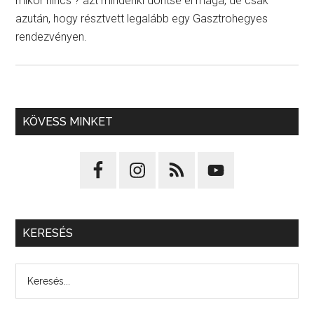
mikor nincs ? azt mindenki döntse el maga, de csak
azután, hogy résztvett legalább egy Gasztrohegyes
rendezvényen.
KÖVESS MINKET
KERESÉS