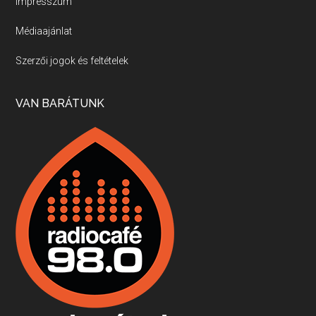
Impresszum
Médiaajánlat
Villány, kékfrankos, Jackfall
Szerzői jogok és feltételek
Apr 17, 2026 • 00:35:38
Szép nemzetközi versenyeredmények, izgalmas, könnyed, de tartalmas kékfrankosok és portugieserek: ezt a vonalat viszi ma a Jackfall. A lehetőségek mellett vannak azonban kihívások, bőven.
VAN BARÁTUNK
Boston, teadélután, bab és homár
Apr 9, 2026 • 00:37:17
Milyen és mennyi teát öntöttek a bostoni kikötő vizébe, több, mint 250 évvel ezelőtt? És hogy lett a homárból drága étel, amikor régen még a szegények eledele volt és annyi volt belőle, hogy a földekre is hordták tápnak?
Fermentáljunk, a testünk meghálálja!
Apr 3, 2026 • 00:36:07
Egyszerűen fogalmaza: vannak a bélrendszerünkben rossz baktériumok, meg vannak jók. A fermentált élelmiszerekkel a jókat hozzuk előnybe, ráadásul finomat is eszünk – mondja B. Király Györgyi.