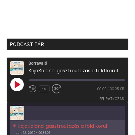
PODCAST TÁR
Borravaló
KajaKaland: gasztroutazás a föld körül
PLAY
1X
00:00
/
00:35:05
EPISODE
FELIRATKOZÁS
KajaKaland: gasztroutazás a föld körül 
Jun 22, 2026 • 00:35:05