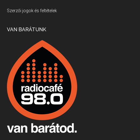
Villány, kékfrankos, Jackfall
Szerzői jogok és feltételek
Apr 17, 2026 • 00:35:38
Szép nemzetközi versenyeredmények, izgalmas, könnyed, de tartalmas kékfrankosok és portugieserek: ezt a vonalat viszi ma a Jackfall. A lehetőségek mellett vannak azonban kihívások, bőven.
VAN BARÁTUNK
Boston, teadélután, bab és homár
Apr 9, 2026 • 00:37:17
Milyen és mennyi teát öntöttek a bostoni kikötő vizébe, több, mint 250 évvel ezelőtt? És hogy lett a homárból drága étel, amikor régen még a szegények eledele volt és annyi volt belőle, hogy a földekre is hordták tápnak?
Fermentáljunk, a testünk meghálálja!
Apr 3, 2026 • 00:36:07
Egyszerűen fogalmaza: vannak a bélrendszerünkben rossz baktériumok, meg vannak jók. A fermentált élelmiszerekkel a jókat hozzuk előnybe, ráadásul finomat is eszünk – mondja B. Király Györgyi.