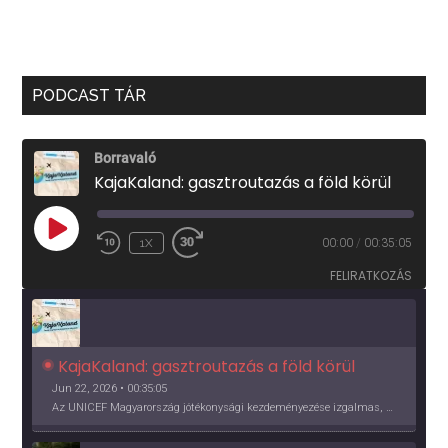
PODCAST TÁR
Borravaló
KajaKaland: gasztroutazás a föld körül
PLAY
1X
00:00
/
00:35:05
EPISODE
FELIRATKOZÁS
KajaKaland: gasztroutazás a föld körül 
Jun 22, 2026 • 00:35:05
Az UNICEF Magyarország jótékonysági kezdeményezése izgalmas, egész éves világkörüli ízutazásra hív, igazi családi program és gasztroedukáció, illetve segítség a rászorulóknak is egyben.