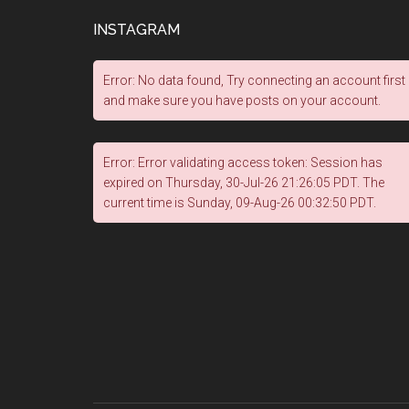
INSTAGRAM
Error: No data found, Try connecting an account first
and make sure you have posts on your account.
Error: Error validating access token: Session has
expired on Thursday, 30-Jul-26 21:26:05 PDT. The
current time is Sunday, 09-Aug-26 00:32:50 PDT.