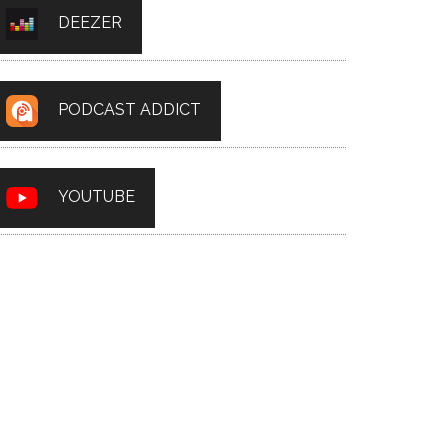
DEEZER
PODCAST ADDICT
YOUTUBE