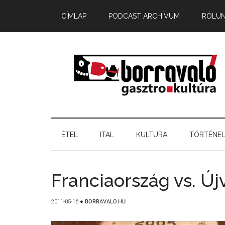
CÍMLAP
PODCAST ARCHÍVUM
RÓLU
ÉTEL
ITAL
KULTÚRA
TÖRTÉNE
Franciaország vs. Új
2011-05-16
●
BORRAVALO.HU