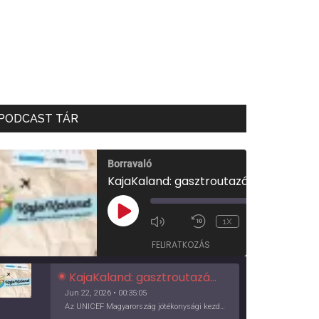
PODCAST TÁR
Borravaló
KajaKaland: gasztroutazás a föld körül
00:00
/
PLAY
1X
00:35:05
EPISODE
FELIRATKOZÁS
KajaKaland: gasztroutazás a föld körül
Jun 22, 2026 • 00:35:05
Az UNICEF Magyarország jótékonysági kezdeményezése izgalmas, egész éves világkörüli ízutazásra hív, igazi családi program és gasztroedukáció, illetve segítség a rászorulóknak is egyben.