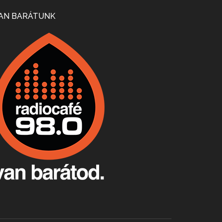
Mi lesz a magyar borágazattal, magyar borral? A kérdés több szempontból is releváns, a gazdasági, környezetei változások sürgős válaszokat igényelnek. Erről beszélgettünk Ercsey Dániellel.
AN BARÁTUNK
A nagy szakácsgeneráció 1. rész - Id. Marchal József és Dobos C. József
Apr 24, 2026 • 00:38:10
Új sorozatunkban a nagy magyarországi szakácsgeneráció tagjairól beszélgetünk: a sorozat első részében a francia születésű, de a magyar konyhára nagy hatást gyakorló Id. Marchal József, és egyik leghíresebb tanítványa, Dobos C. József az alanyaink.
Villány, kékfrankos, Jackfall
Apr 17, 2026 • 00:35:38
Szép nemzetközi versenyeredmények, izgalmas, könnyed, de tartalmas kékfrankosok és portugieserek: ezt a vonalat viszi ma a Jackfall. A lehetőségek mellett vannak azonban kihívások, bőven.
Boston, teadélután, bab és homár
Apr 9, 2026 • 00:37:17
Milyen és mennyi teát öntöttek a bostoni kikötő vizébe, több, mint 250 évvel ezelőtt? És hogy lett a homárból drága étel, amikor régen még a szegények eledele volt és annyi volt belőle, hogy a földekre is hordták tápnak?
Fermentáljunk, a testünk meghálálja!
Apr 3, 2026 • 00:36:07
Egyszerűen fogalmaza: vannak a bélrendszerünkben rossz baktériumok, meg vannak jók. A fermentált élelmiszerekkel a jókat hozzuk előnybe, ráadásul finomat is eszünk – mondja B. Király Györgyi.