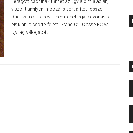
Lerágott csontnak tűnhet az ügy a cím alapján,
viszont amilyen impozáns sort állított össze
Radován of Radovin, nem lehet egy tollvonással
elsiklani a csörte felett. Grand Cru Classe FC vs
Újvilág-válogatott.