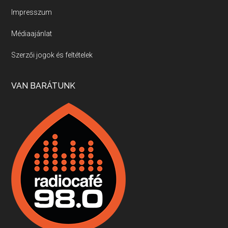
Impresszum
Médiaajánlat
Villány, kékfrankos, Jackfall
Szerzői jogok és feltételek
Apr 17, 2026 • 00:35:38
Szép nemzetközi versenyeredmények, izgalmas, könnyed, de tartalmas kékfrankosok és portugieserek: ezt a vonalat viszi ma a Jackfall. A lehetőségek mellett vannak azonban kihívások, bőven.
VAN BARÁTUNK
Boston, teadélután, bab és homár
Apr 9, 2026 • 00:37:17
Milyen és mennyi teát öntöttek a bostoni kikötő vizébe, több, mint 250 évvel ezelőtt? És hogy lett a homárból drága étel, amikor régen még a szegények eledele volt és annyi volt belőle, hogy a földekre is hordták tápnak?
Fermentáljunk, a testünk meghálálja!
Apr 3, 2026 • 00:36:07
Egyszerűen fogalmaza: vannak a bélrendszerünkben rossz baktériumok, meg vannak jók. A fermentált élelmiszerekkel a jókat hozzuk előnybe, ráadásul finomat is eszünk – mondja B. Király Györgyi.