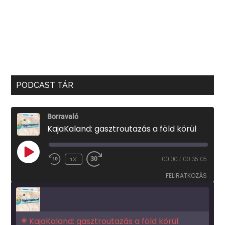
PODCAST TÁR
Borravaló
KajaKaland: gasztroutazás a föld körül
PLAY
1X
00:00
/
00:35:05
EPISODE
FELIRATKOZÁS
KajaKaland: gasztroutazás a föld körül 