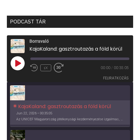
PODCAST TÁR
Borravaló
KajaKaland: gasztroutazás a föld körül
PLAY
1X
00:00
/
00:35:05
EPISODE
FELIRATKOZÁS
KajaKaland: gasztroutazás a föld körül 
Jun 22, 2026 • 00:35:05
Az UNICEF Magyarország jótékonysági kezdeményezése izgalmas, egész éves világkörüli ízutazásra hív, igazi családi program és gasztroedukáció, illetve segítség a rászorulóknak is egyben.