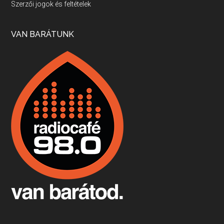
Szerzői jogok és feltételek
Apr 17, 2026 • 00:35:38
Szép nemzetközi versenyeredmények, izgalmas, könnyed, de tartalmas kékfrankosok és portugieserek: ezt a vonalat viszi ma a Jackfall. A lehetőségek mellett vannak azonban kihívások, bőven.
VAN BARÁTUNK
Boston, teadélután, bab és homár
Apr 9, 2026 • 00:37:17
Milyen és mennyi teát öntöttek a bostoni kikötő vizébe, több, mint 250 évvel ezelőtt? És hogy lett a homárból drága étel, amikor régen még a szegények eledele volt és annyi volt belőle, hogy a földekre is hordták tápnak?
Fermentáljunk, a testünk meghálálja!
Apr 3, 2026 • 00:36:07
Egyszerűen fogalmaza: vannak a bélrendszerünkben rossz baktériumok, meg vannak jók. A fermentált élelmiszerekkel a jókat hozzuk előnybe, ráadásul finomat is eszünk – mondja B. Király Györgyi.