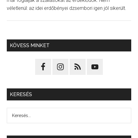
már foglalják a szállásokat az érdeklődök. Nem
véletlenül: az idei erdőbényei dzsembori igen jól sikerült.
KÖVESS MINKET
KERESÉS