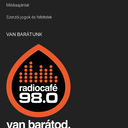
Médiaajánlat
Villány, kékfrankos, Jackfall
Szerzői jogok és feltételek
Apr 17, 2026 • 00:35:38
Szép nemzetközi versenyeredmények, izgalmas, könnyed, de tartalmas kékfrankosok és portugieserek: ezt a vonalat viszi ma a Jackfall. A lehetőségek mellett vannak azonban kihívások, bőven.
VAN BARÁTUNK
Boston, teadélután, bab és homár
Apr 9, 2026 • 00:37:17
Milyen és mennyi teát öntöttek a bostoni kikötő vizébe, több, mint 250 évvel ezelőtt? És hogy lett a homárból drága étel, amikor régen még a szegények eledele volt és annyi volt belőle, hogy a földekre is hordták tápnak?
Fermentáljunk, a testünk meghálálja!
Apr 3, 2026 • 00:36:07
Egyszerűen fogalmaza: vannak a bélrendszerünkben rossz baktériumok, meg vannak jók. A fermentált élelmiszerekkel a jókat hozzuk előnybe, ráadásul finomat is eszünk – mondja B. Király Györgyi.