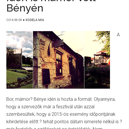
Bényén
2014-09-09
●
KODELA MIA
A
Bor, mámor? Bénye idén is hozta a formát. Olyannyira,
hogy a szervezők már a fesztivál után azzal
szembesültek, hogy a 2015-ös esemény időpontjának
kihirdetése előtt ? tehát pontos dátum ismerete nélkül is ?