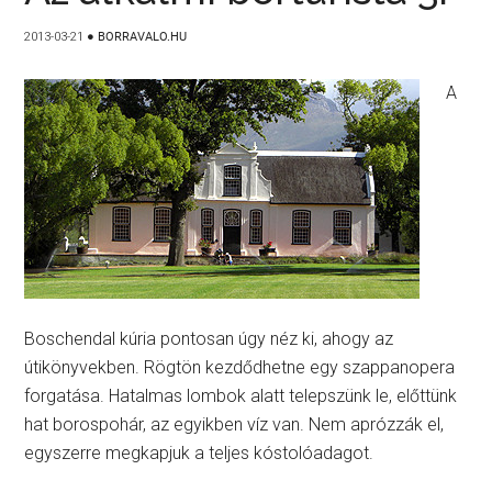
2013-03-21
●
BORRAVALO.HU
A
Boschendal kúria pontosan úgy néz ki, ahogy az
útikönyvekben. Rögtön kezdődhetne egy szappanopera
forgatása. Hatalmas lombok alatt telepszünk le, előttünk
hat borospohár, az egyikben víz van. Nem aprózzák el,
egyszerre megkapjuk a teljes kóstolóadagot.