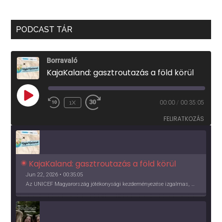
PODCAST TÁR
Borravaló
KajaKaland: gasztroutazás a föld körül
PLAY
1X
00:00
/
00:35:05
EPISODE
FELIRATKOZÁS
KajaKaland: gasztroutazás a föld körül 
Jun 22, 2026 • 00:35:05
Az UNICEF Magyarország jótékonysági kezdeményezése izgalmas, egész éves világkörüli ízutazásra hív, igazi családi program és gasztroedukáció, illetve segítség a rászorulóknak is egyben.