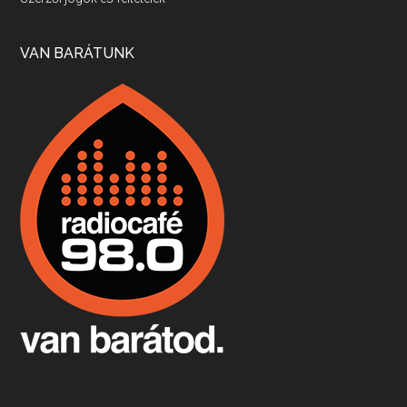
Apr 17, 2026 • 00:35:38
Szép nemzetközi versenyeredmények, izgalmas, könnyed, de tartalmas kékfrankosok és portugieserek: ezt a vonalat viszi ma a Jackfall. A lehetőségek mellett vannak azonban kihívások, bőven.
VAN BARÁTUNK
Boston, teadélután, bab és homár
Apr 9, 2026 • 00:37:17
Milyen és mennyi teát öntöttek a bostoni kikötő vizébe, több, mint 250 évvel ezelőtt? És hogy lett a homárból drága étel, amikor régen még a szegények eledele volt és annyi volt belőle, hogy a földekre is hordták tápnak?
Fermentáljunk, a testünk meghálálja!
Apr 3, 2026 • 00:36:07
Egyszerűen fogalmaza: vannak a bélrendszerünkben rossz baktériumok, meg vannak jók. A fermentált élelmiszerekkel a jókat hozzuk előnybe, ráadásul finomat is eszünk – mondja B. Király Györgyi.