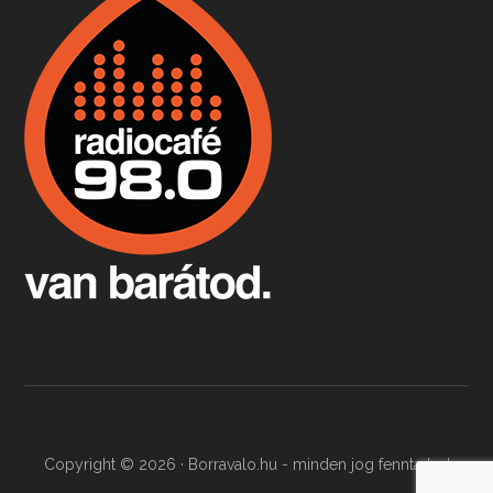
Boston, teadélután, bab és homár
Apr 9, 2026 • 00:37:17
Milyen és mennyi teát öntöttek a bostoni kikötő vizébe, több, mint 250 évvel ezelőtt? És hogy lett a homárból drága étel, amikor régen még a szegények eledele volt és annyi volt belőle, hogy a földekre is hordták tápnak?
Fermentáljunk, a testünk meghálálja!
Apr 3, 2026 • 00:36:07
Egyszerűen fogalmaza: vannak a bélrendszerünkben rossz baktériumok, meg vannak jók. A fermentált élelmiszerekkel a jókat hozzuk előnybe, ráadásul finomat is eszünk – mondja B. Király Györgyi.
Copyright © 2026 · Borravalo.hu - minden jog fenntartva!