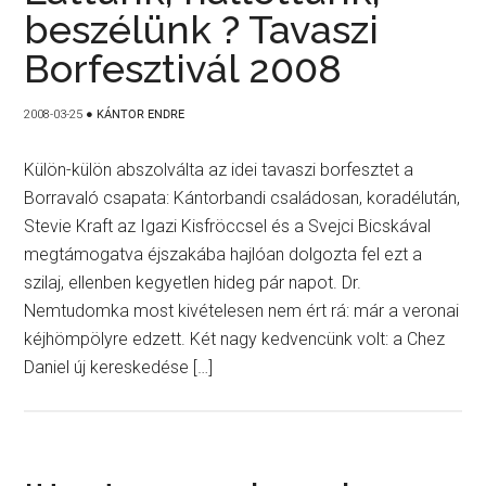
beszélünk ? Tavaszi
Borfesztivál 2008
2008-03-25
●
KÁNTOR ENDRE
Külön-külön abszolválta az idei tavaszi borfesztet a
Borravaló csapata: Kántorbandi családosan, koradélután,
Stevie Kraft az Igazi Kisfröccsel és a Svejci Bicskával
megtámogatva éjszakába hajlóan dolgozta fel ezt a
szilaj, ellenben kegyetlen hideg pár napot. Dr.
Nemtudomka most kivételesen nem ért rá: már a veronai
kéjhömpölyre edzett. Két nagy kedvencünk volt: a Chez
Daniel új kereskedése […]