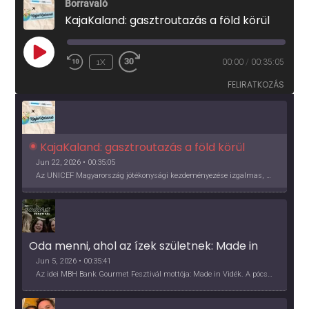
Borravaló
KajaKaland: gasztroutazás a föld körül
PLAY
1X
00:00
/
00:35:05
EPISODE
FELIRATKOZÁS
KajaKaland: gasztroutazás a föld körül 
Jun 22, 2026 • 00:35:05
Az UNICEF Magyarország jótékonysági kezdeményezése izgalmas, egész éves világkörüli ízutazásra hív, igazi családi program és gasztroedukáció, illetve segítség a rászorulóknak is egyben.
Oda menni, ahol az ízek születnek: Made in 
Vidék, Gourmet Fesztivál 2026
Jun 5, 2026 • 00:35:41
Az idei MBH Bank Gourmet Fesztivál mottója: Made in Vidék. A pócsmegyeri Papi, a mályinkai Iszkor és a szigligeti Villa Kabala tulajdonosai beszélnek arról, hogy mit jelentenek nekik a vidék ízei.