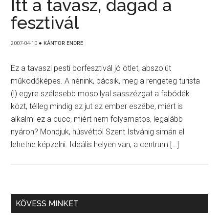
Itt a tavasz, dagad a
fesztivál
2007-04-10
●
KÁNTOR ENDRE
Ez a tavaszi pesti borfesztivál jó ötlet, abszolút
működőképes. A nénink, bácsik, meg a rengeteg turista
(!) egyre szélesebb mosollyal sasszézgat a fabódék
közt, télleg mindig az jut az ember eszébe, miért is
alkalmi ez a cucc, miért nem folyamatos, legalább
nyáron? Mondjuk, húsvéttól Szent Istvánig simán el
lehetne képzelni. Ideális helyen van, a centrum […]
KÖVESS MINKET