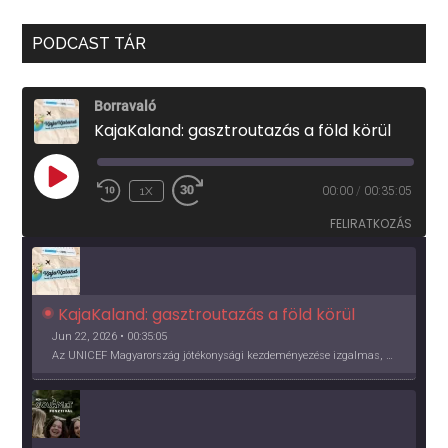
PODCAST TÁR
Borravaló
KajaKaland: gasztroutazás a föld körül
PLAY
1X
00:00
/
00:35:05
EPISODE
FELIRATKOZÁS
KajaKaland: gasztroutazás a föld körül 
Jun 22, 2026 • 00:35:05
Az UNICEF Magyarország jótékonysági kezdeményezése izgalmas, egész éves világkörüli ízutazásra hív, igazi családi program és gasztroedukáció, illetve segítség a rászorulóknak is egyben.