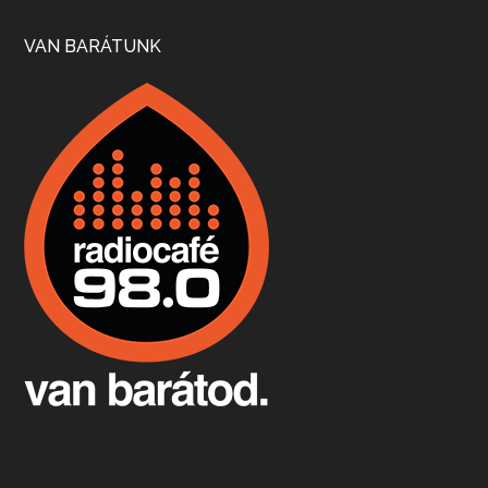
Szép nemzetközi versenyeredmények, izgalmas, könnyed, de tartalmas kékfrankosok és portugieserek: ezt a vonalat viszi ma a Jackfall. A lehetőségek mellett vannak azonban kihívások, bőven.
VAN BARÁTUNK
Boston, teadélután, bab és homár
Apr 9, 2026 • 00:37:17
Milyen és mennyi teát öntöttek a bostoni kikötő vizébe, több, mint 250 évvel ezelőtt? És hogy lett a homárból drága étel, amikor régen még a szegények eledele volt és annyi volt belőle, hogy a földekre is hordták tápnak?
Fermentáljunk, a testünk meghálálja!
Apr 3, 2026 • 00:36:07
Egyszerűen fogalmaza: vannak a bélrendszerünkben rossz baktériumok, meg vannak jók. A fermentált élelmiszerekkel a jókat hozzuk előnybe, ráadásul finomat is eszünk – mondja B. Király Györgyi.