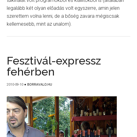
túlkínálat volt programokból és kiállítókból is (általában
legalább két olyan előadás volt egyszerre, amin jelen
szerettem volna lenni, de a bőség zavara mégiscsak
kellemesebb, mint az unalom).
Fesztivál-expressz
fehérben
2010-09-10
●
BORRAVALO.HU