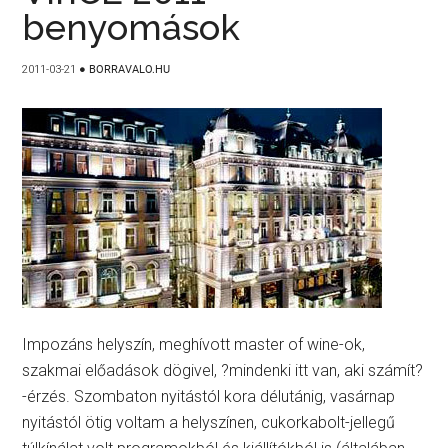
benyomások
2011-03-21
●
BORRAVALO.HU
Impozáns helyszín, meghívott master of wine-ok,
szakmai előadások dögivel, ?mindenki itt van, aki számít?
-érzés. Szombaton nyitástól kora délutánig, vasárnap
nyitástól ötig voltam a helyszínen, cukorkabolt-jellegű