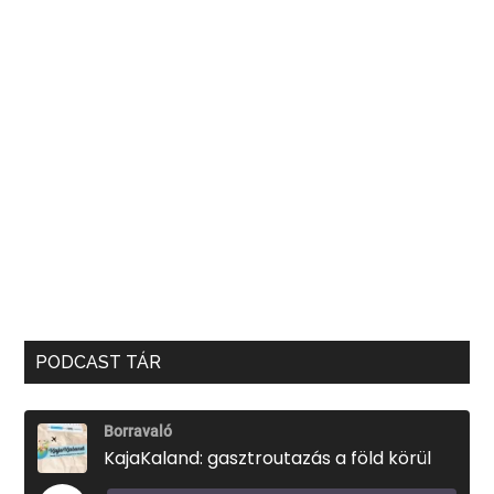
PODCAST TÁR
Borravaló
KajaKaland: gasztroutazás a föld körül