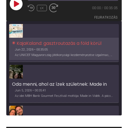
PLAY
1X
00:00
/
00:35:05
EPISODE
FELIRATKOZÁS
KajaKaland: gasztroutazás a föld körül 
Jun 22, 2026 • 00:35:05
Az UNICEF Magyarország jótékonysági kezdeményezése izgalmas, egész éves világkörüli ízutazásra hív, igazi családi program és gasztroedukáció, illetve segítség a rászorulóknak is egyben.
Oda menni, ahol az ízek születnek: Made in 
Vidék, Gourmet Fesztivál 2026
Jun 5, 2026 • 00:35:41
Az idei MBH Bank Gourmet Fesztivál mottója: Made in Vidék. A pócsmegyeri Papi, a mályinkai Iszkor és a szigligeti Villa Kabala tulajdonosai beszélnek arról, hogy mit jelentenek nekik a vidék ízei.
Több, mint vendéglő, közösség - a Kőleves 