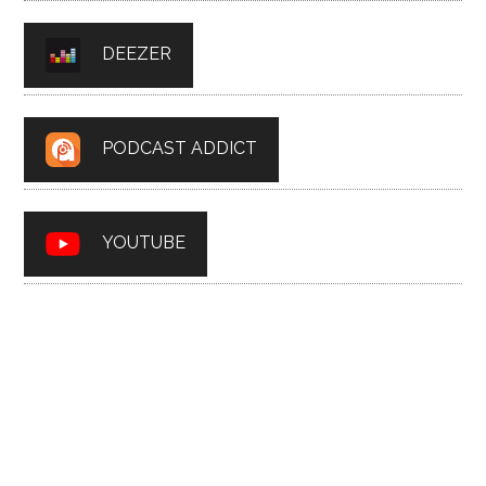
DEEZER
PODCAST ADDICT
YOUTUBE