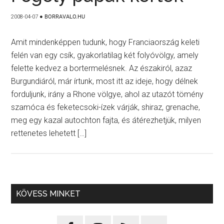
2008-04-07
●
BORRAVALO.HU
Amit mindenképpen tudunk, hogy Franciaország keleti
felén van egy csík, gyakorlatilag két folyóvölgy, amely
felette kedvez a bortermelésnek. Az északiról, azaz
Burgundiáról, már írtunk, most itt az ideje, hogy délnek
forduljunk, irány a Rhone völgye, ahol az utazót tömény
szamóca és feketecsoki-ízek várják, shiraz, grenache,
meg egy kazal autochton fajta, és átérezhetjük, milyen
rettenetes lehetett […]
KÖVESS MINKET