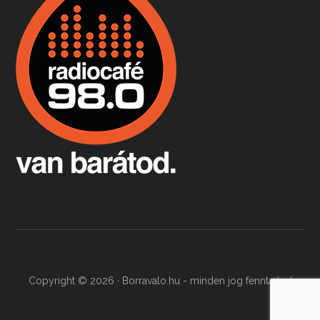
Apr 9, 2026 • 00:37:17
Milyen és mennyi teát öntöttek a bostoni kikötő vizébe, több, mint 250 évvel ezelőtt? És hogy lett a homárból drága étel, amikor régen még a szegények eledele volt és annyi volt belőle, hogy a földekre is hordták tápnak?
Fermentáljunk, a testünk meghálálja!
Apr 3, 2026 • 00:36:07
Egyszerűen fogalmaza: vannak a bélrendszerünkben rossz baktériumok, meg vannak jók. A fermentált élelmiszerekkel a jókat hozzuk előnybe, ráadásul finomat is eszünk – mondja B. Király Györgyi.
Copyright © 2026 · Borravalo.hu - minden jog fenntartva!