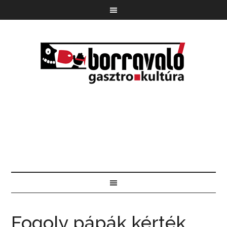
Fogoly pápák kérték