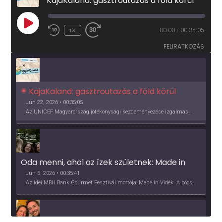
KajaKaland: gasztroutazás a föld körül
PLAY
1X
00:00
/
00:35:05
EPISODE
FELIRATKOZÁS
KajaKaland: gasztroutazás a föld körül 
Jun 22, 2026 • 00:35:05
Az UNICEF Magyarország jótékonysági kezdeményezése izgalmas, egész éves világkörüli ízutazásra hív, igazi családi program és gasztroedukáció, illetve segítség a rászorulóknak is egyben.
Oda menni, ahol az ízek születnek: Made in 
Vidék, Gourmet Fesztivál 2026
Jun 5, 2026 • 00:35:41
Az idei MBH Bank Gourmet Fesztivál mottója: Made in Vidék. A pócsmegyeri Papi, a mályinkai Iszkor és a szigligeti Villa Kabala tulajdonosai beszélnek arról, hogy mit jelentenek nekik a vidék ízei.