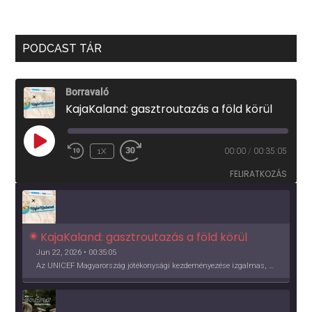
PODCAST TÁR
Borravaló
KajaKaland: gasztroutazás a föld körül
PLAY
1X
00:00
/
00:35:05
EPISODE
FELIRATKOZÁS
KajaKaland: gasztroutazás a föld körül 
Jun 22, 2026 • 00:35:05
Az UNICEF Magyarország jótékonysági kezdeményezése izgalmas, egész éves világkörüli ízutazásra hív, igazi családi program és gasztroedukáció, illetve segítség a rászorulóknak is egyben.