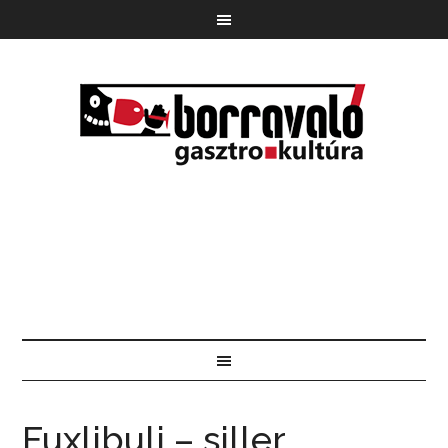
Fuxlibuli – siller