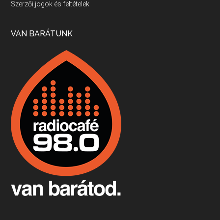
Szerzői jogok és feltételek
Apr 17, 2026 • 00:35:38
Szép nemzetközi versenyeredmények, izgalmas, könnyed, de tartalmas kékfrankosok és portugieserek: ezt a vonalat viszi ma a Jackfall. A lehetőségek mellett vannak azonban kihívások, bőven.
VAN BARÁTUNK
Boston, teadélután, bab és homár
Apr 9, 2026 • 00:37:17
Milyen és mennyi teát öntöttek a bostoni kikötő vizébe, több, mint 250 évvel ezelőtt? És hogy lett a homárból drága étel, amikor régen még a szegények eledele volt és annyi volt belőle, hogy a földekre is hordták tápnak?
Fermentáljunk, a testünk meghálálja!
Apr 3, 2026 • 00:36:07
Egyszerűen fogalmaza: vannak a bélrendszerünkben rossz baktériumok, meg vannak jók. A fermentált élelmiszerekkel a jókat hozzuk előnybe, ráadásul finomat is eszünk – mondja B. Király Györgyi.