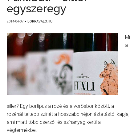
egyszeregy
2014-04-07
●
BORRAVALO.HU
Mi
a
siller? Egy bortípus a rozé és a vörösbor között, a
rozénál teltebb színét a hosszabb héjon áztatástól kapja,
ami miatt több cserző- és színanyag kerül a
végtermékbe.