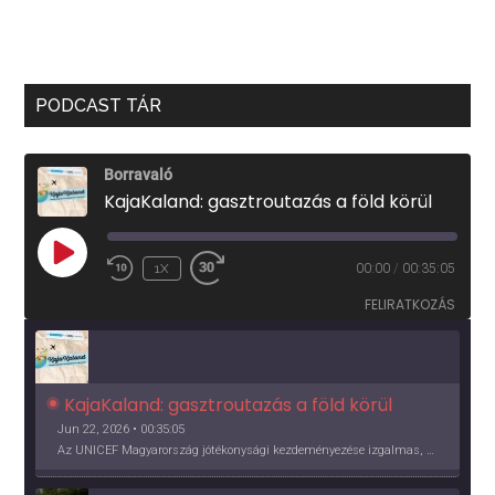
PODCAST TÁR
Borravaló
KajaKaland: gasztroutazás a föld körül
PLAY
1X
00:00
/
00:35:05
EPISODE
FELIRATKOZÁS
KajaKaland: gasztroutazás a föld körül 
Jun 22, 2026 • 00:35:05
Az UNICEF Magyarország jótékonysági kezdeményezése izgalmas, egész éves világkörüli ízutazásra hív, igazi családi program és gasztroedukáció, illetve segítség a rászorulóknak is egyben.