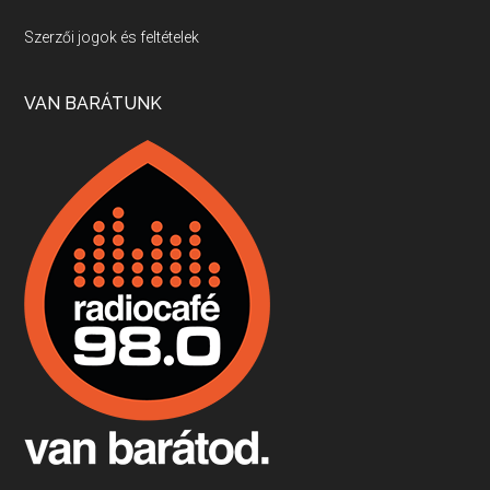
Villány, kékfrankos, Jackfall
Szerzői jogok és feltételek
Apr 17, 2026 • 00:35:38
Szép nemzetközi versenyeredmények, izgalmas, könnyed, de tartalmas kékfrankosok és portugieserek: ezt a vonalat viszi ma a Jackfall. A lehetőségek mellett vannak azonban kihívások, bőven.
VAN BARÁTUNK
Boston, teadélután, bab és homár
Apr 9, 2026 • 00:37:17
Milyen és mennyi teát öntöttek a bostoni kikötő vizébe, több, mint 250 évvel ezelőtt? És hogy lett a homárból drága étel, amikor régen még a szegények eledele volt és annyi volt belőle, hogy a földekre is hordták tápnak?
Fermentáljunk, a testünk meghálálja!
Apr 3, 2026 • 00:36:07
Egyszerűen fogalmaza: vannak a bélrendszerünkben rossz baktériumok, meg vannak jók. A fermentált élelmiszerekkel a jókat hozzuk előnybe, ráadásul finomat is eszünk – mondja B. Király Györgyi.