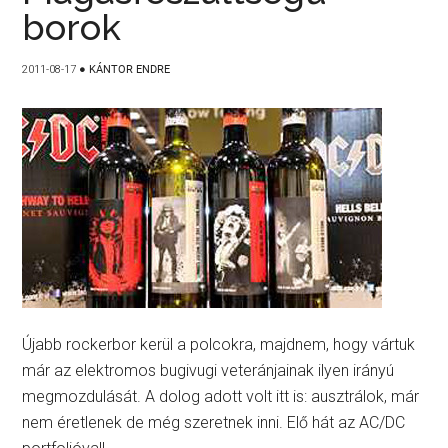
borok
2011-08-17
●
KÁNTOR ENDRE
Újabb rockerbor kerül a polcokra, majdnem, hogy vártuk
már az elektromos bugivugi veteránjainak ilyen irányú
megmozdulását. A dolog adott volt itt is: ausztrálok, már
nem éretlenek de még szeretnek inni. Elő hát az AC/DC