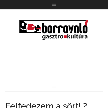
Felfedezem a sört! ?