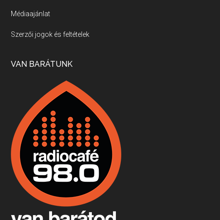
Médiaajánlat
Villány, kékfrankos, Jackfall
Szerzői jogok és feltételek
Apr 17, 2026 • 00:35:38
Szép nemzetközi versenyeredmények, izgalmas, könnyed, de tartalmas kékfrankosok és portugieserek: ezt a vonalat viszi ma a Jackfall. A lehetőségek mellett vannak azonban kihívások, bőven.
VAN BARÁTUNK
Boston, teadélután, bab és homár
Apr 9, 2026 • 00:37:17
Milyen és mennyi teát öntöttek a bostoni kikötő vizébe, több, mint 250 évvel ezelőtt? És hogy lett a homárból drága étel, amikor régen még a szegények eledele volt és annyi volt belőle, hogy a földekre is hordták tápnak?
Fermentáljunk, a testünk meghálálja!
Apr 3, 2026 • 00:36:07
Egyszerűen fogalmaza: vannak a bélrendszerünkben rossz baktériumok, meg vannak jók. A fermentált élelmiszerekkel a jókat hozzuk előnybe, ráadásul finomat is eszünk – mondja B. Király Györgyi.