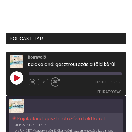
PODCAST TÁR
Borravaló
KajaKaland: gasztroutazás a föld körül
PLAY
1X
00:00
/
00:35:05
EPISODE
FELIRATKOZÁS
KajaKaland: gasztroutazás a föld körül 
Jun 22, 2026 • 00:35:05
Az UNICEF Magyarország jótékonysági kezdeményezése izgalmas, egész éves világkörüli ízutazásra hív, igazi családi program és gasztroedukáció, illetve segítség a rászorulóknak is egyben.