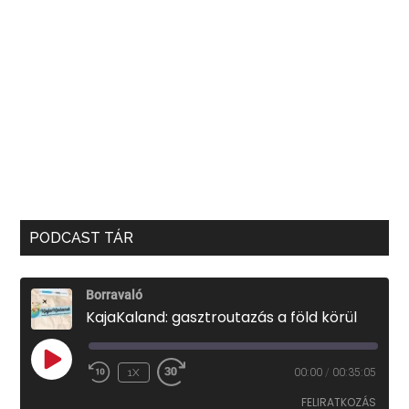
PODCAST TÁR
Borravaló
KajaKaland: gasztroutazás a föld körül
PLAY
1X
00:00
/
00:35:05
EPISODE
FELIRATKOZÁS