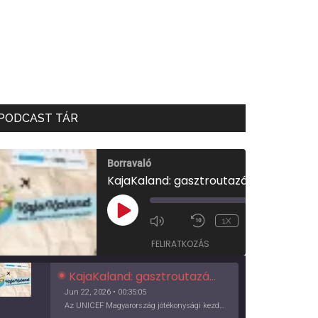
PODCAST TÁR
Borravaló
KajaKaland: gasztroutazás a föld körül
00:00
/
PLAY
1X
00:35:05
EPISODE
FELIRATKOZÁS
KajaKaland: gasztroutazás a föld körül
Jun 22, 2026 • 00:35:05
Az UNICEF Magyarország jótékonysági kezdeményezése izgalmas, egész éves világkörüli ízutazásra hív, igazi családi program és gasztroedukáció, illetve segítség a rászorulóknak is egyben.