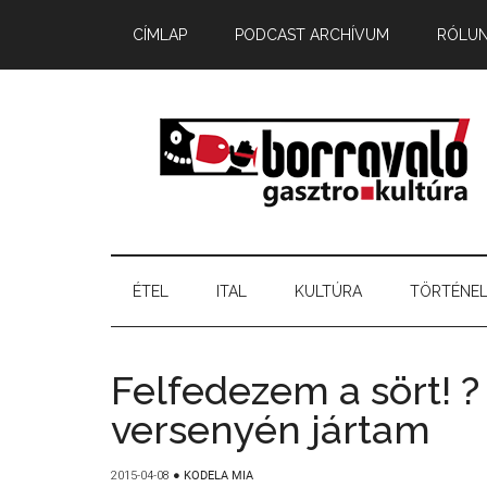
CÍMLAP
PODCAST ARCHÍVUM
RÓLU
ÉTEL
ITAL
KULTÚRA
TÖRTÉNE
Felfedezem a sört! ?
versenyén jártam
2015-04-08
●
KODELA MIA