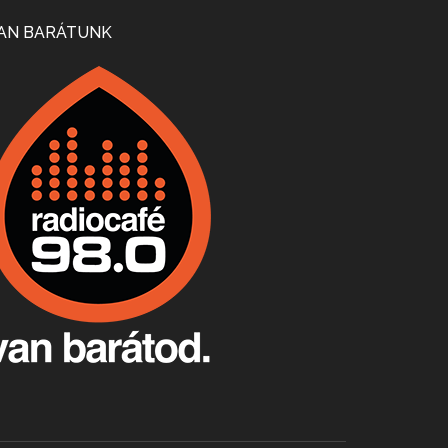
Mi lesz a magyar borágazattal, magyar borral? A kérdés több szempontból is releváns, a gazdasági, környezetei változások sürgős válaszokat igényelnek. Erről beszélgettünk Ercsey Dániellel.
AN BARÁTUNK
A nagy szakácsgeneráció 1. rész - Id. Marchal József és Dobos C. József
Apr 24, 2026 • 00:38:10
Új sorozatunkban a nagy magyarországi szakácsgeneráció tagjairól beszélgetünk: a sorozat első részében a francia születésű, de a magyar konyhára nagy hatást gyakorló Id. Marchal József, és egyik leghíresebb tanítványa, Dobos C. József az alanyaink.
Villány, kékfrankos, Jackfall
Apr 17, 2026 • 00:35:38
Szép nemzetközi versenyeredmények, izgalmas, könnyed, de tartalmas kékfrankosok és portugieserek: ezt a vonalat viszi ma a Jackfall. A lehetőségek mellett vannak azonban kihívások, bőven.
Boston, teadélután, bab és homár
Apr 9, 2026 • 00:37:17
Milyen és mennyi teát öntöttek a bostoni kikötő vizébe, több, mint 250 évvel ezelőtt? És hogy lett a homárból drága étel, amikor régen még a szegények eledele volt és annyi volt belőle, hogy a földekre is hordták tápnak?
Fermentáljunk, a testünk meghálálja!
Apr 3, 2026 • 00:36:07
Egyszerűen fogalmaza: vannak a bélrendszerünkben rossz baktériumok, meg vannak jók. A fermentált élelmiszerekkel a jókat hozzuk előnybe, ráadásul finomat is eszünk – mondja B. Király Györgyi.