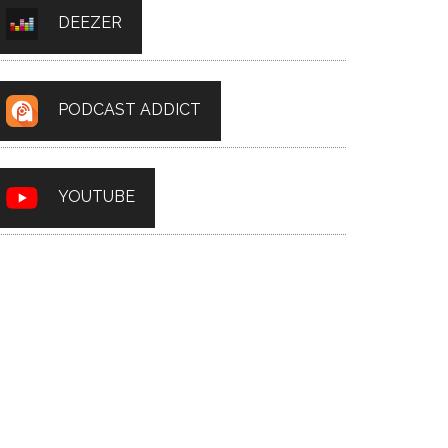
DEEZER
PODCAST ADDICT
YOUTUBE