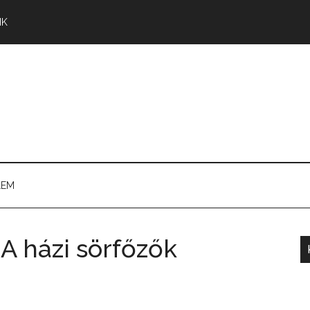
NK
LEM
 A házi sörfőzők