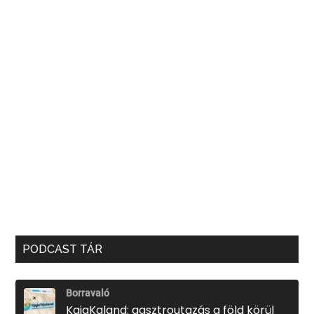
PODCAST TÁR
Borravaló
KajaKaland: gasztroutazás a föld körül