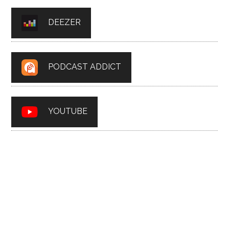
DEEZER
PODCAST ADDICT
YOUTUBE