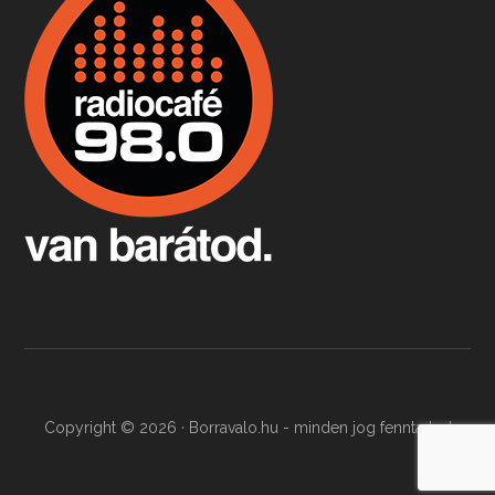
Apr 9, 2026 • 00:37:17
Milyen és mennyi teát öntöttek a bostoni kikötő vizébe, több, mint 250 évvel ezelőtt? És hogy lett a homárból drága étel, amikor régen még a szegények eledele volt és annyi volt belőle, hogy a földekre is hordták tápnak?
Fermentáljunk, a testünk meghálálja!
Apr 3, 2026 • 00:36:07
Egyszerűen fogalmaza: vannak a bélrendszerünkben rossz baktériumok, meg vannak jók. A fermentált élelmiszerekkel a jókat hozzuk előnybe, ráadásul finomat is eszünk – mondja B. Király Györgyi.
Copyright © 2026 · Borravalo.hu - minden jog fenntartva!