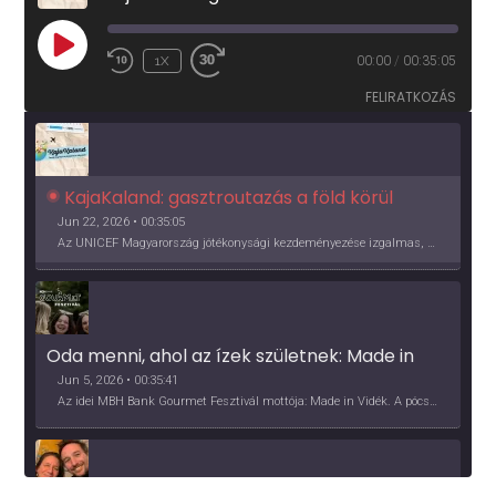
PLAY
1X
00:00
/
00:35:05
EPISODE
FELIRATKOZÁS
KajaKaland: gasztroutazás a föld körül 
Jun 22, 2026 • 00:35:05
Az UNICEF Magyarország jótékonysági kezdeményezése izgalmas, egész éves világkörüli ízutazásra hív, igazi családi program és gasztroedukáció, illetve segítség a rászorulóknak is egyben.
Oda menni, ahol az ízek születnek: Made in 
Vidék, Gourmet Fesztivál 2026
Jun 5, 2026 • 00:35:41
Az idei MBH Bank Gourmet Fesztivál mottója: Made in Vidék. A pócsmegyeri Papi, a mályinkai Iszkor és a szigligeti Villa Kabala tulajdonosai beszélnek arról, hogy mit jelentenek nekik a vidék ízei.