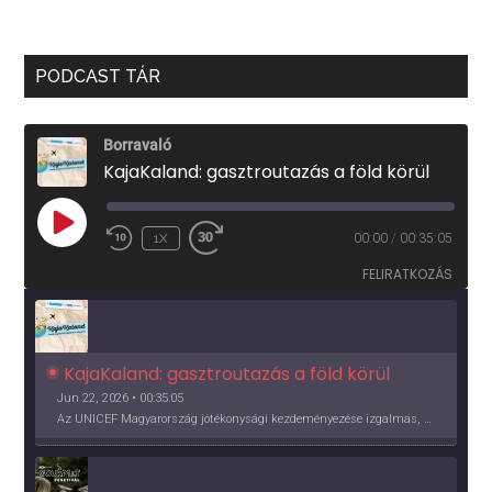
PODCAST TÁR
Borravaló
KajaKaland: gasztroutazás a föld körül
PLAY
1X
00:00
/
00:35:05
EPISODE
FELIRATKOZÁS
KajaKaland: gasztroutazás a föld körül 
Jun 22, 2026 • 00:35:05
Az UNICEF Magyarország jótékonysági kezdeményezése izgalmas, egész éves világkörüli ízutazásra hív, igazi családi program és gasztroedukáció, illetve segítség a rászorulóknak is egyben.