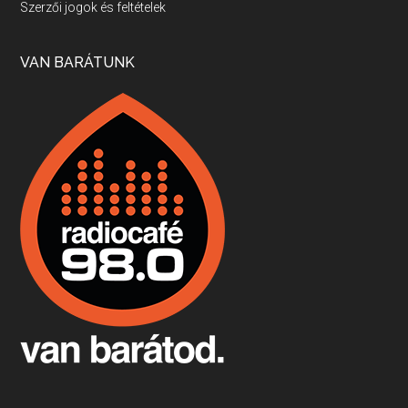
Szerzői jogok és feltételek
Apr 17, 2026 • 00:35:38
Szép nemzetközi versenyeredmények, izgalmas, könnyed, de tartalmas kékfrankosok és portugieserek: ezt a vonalat viszi ma a Jackfall. A lehetőségek mellett vannak azonban kihívások, bőven.
VAN BARÁTUNK
Boston, teadélután, bab és homár
Apr 9, 2026 • 00:37:17
Milyen és mennyi teát öntöttek a bostoni kikötő vizébe, több, mint 250 évvel ezelőtt? És hogy lett a homárból drága étel, amikor régen még a szegények eledele volt és annyi volt belőle, hogy a földekre is hordták tápnak?
Fermentáljunk, a testünk meghálálja!
Apr 3, 2026 • 00:36:07
Egyszerűen fogalmaza: vannak a bélrendszerünkben rossz baktériumok, meg vannak jók. A fermentált élelmiszerekkel a jókat hozzuk előnybe, ráadásul finomat is eszünk – mondja B. Király Györgyi.