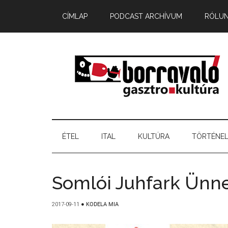
CÍMLAP
PODCAST ARCHÍVUM
RÓLU
ÉTEL
ITAL
KULTÚRA
TÖRTÉNE
Somlói Juhfark Ünn
2017-09-11
●
KODELA MIA