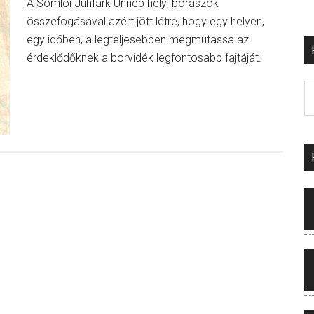
A Somlói Juhfark Ünnep helyi borászok
összefogásával azért jött létre, hogy egy helyen,
egy időben, a legteljesebben megmutassa az
érdeklődőknek a borvidék legfontosabb fajtáját.