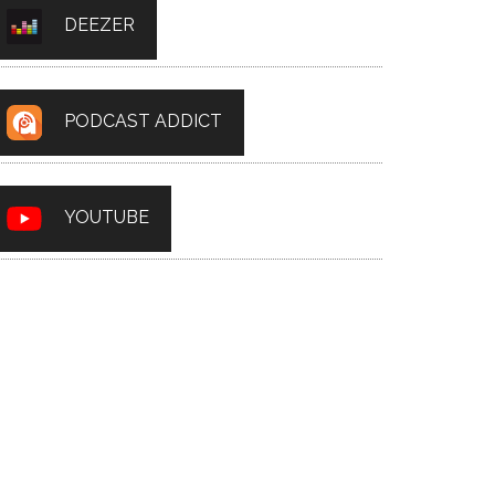
DEEZER
PODCAST ADDICT
YOUTUBE