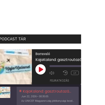
PODCAST TÁR
Borravaló
KajaKaland: gasztroutazás a föld körül
00:00
/
PLAY
1X
00:35:05
EPISODE
FELIRATKOZÁS
KajaKaland: gasztroutazás a föld körül
Jun 22, 2026 • 00:35:05
Az UNICEF Magyarország jótékonysági kezdeményezése izgalmas, egész éves világkörüli ízutazásra hív, igazi családi program és gasztroedukáció, illetve segítség a rászorulóknak is egyben.