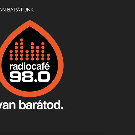
Mi lesz a magyar borágazattal, magyar borral? A kérdés több szempontból is releváns, a gazdasági, környezetei változások sürgős válaszokat igényelnek. Erről beszélgettünk Ercsey Dániellel.
AN BARÁTUNK
A nagy szakácsgeneráció 1. rész - Id. Marchal József és Dobos C. József
Apr 24, 2026 • 00:38:10
Új sorozatunkban a nagy magyarországi szakácsgeneráció tagjairól beszélgetünk: a sorozat első részében a francia születésű, de a magyar konyhára nagy hatást gyakorló Id. Marchal József, és egyik leghíresebb tanítványa, Dobos C. József az alanyaink.
Villány, kékfrankos, Jackfall
Apr 17, 2026 • 00:35:38
Szép nemzetközi versenyeredmények, izgalmas, könnyed, de tartalmas kékfrankosok és portugieserek: ezt a vonalat viszi ma a Jackfall. A lehetőségek mellett vannak azonban kihívások, bőven.
Boston, teadélután, bab és homár
Apr 9, 2026 • 00:37:17
Milyen és mennyi teát öntöttek a bostoni kikötő vizébe, több, mint 250 évvel ezelőtt? És hogy lett a homárból drága étel, amikor régen még a szegények eledele volt és annyi volt belőle, hogy a földekre is hordták tápnak?
Fermentáljunk, a testünk meghálálja!
Apr 3, 2026 • 00:36:07
Egyszerűen fogalmaza: vannak a bélrendszerünkben rossz baktériumok, meg vannak jók. A fermentált élelmiszerekkel a jókat hozzuk előnybe, ráadásul finomat is eszünk – mondja B. Király Györgyi.