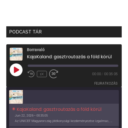
PODCAST TÁR
Borravaló
KajaKaland: gasztroutazás a föld körül
PLAY
1X
00:00
/
00:35:05
EPISODE
FELIRATKOZÁS
KajaKaland: gasztroutazás a föld körül 
Jun 22, 2026 • 00:35:05
Az UNICEF Magyarország jótékonysági kezdeményezése izgalmas, egész éves világkörüli ízutazásra hív, igazi családi program és gasztroedukáció, illetve segítség a rászorulóknak is egyben.