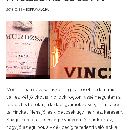
2013-02-15
●
BORRAVALO.HU
Mostanában szívesen iszom egri vöröset. Tudom miért
van ez, két jó okot is mondok rögtön: kissé meguntam a
robosztus borokat, a lakkos gyümölcsösséget, harapós
tanninokat. Néha jól esik, de „csak úgy” nem ezt keresem.
Savgerincre és frissességre vágyom. A másik ok az,
hogy jó az egri bor, a vidék pedig felfedezni való, sok a