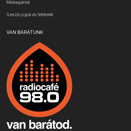
Médiaajánlat
Villány, kékfrankos, Jackfall
Szerzői jogok és feltételek
Apr 17, 2026 • 00:35:38
Szép nemzetközi versenyeredmények, izgalmas, könnyed, de tartalmas kékfrankosok és portugieserek: ezt a vonalat viszi ma a Jackfall. A lehetőségek mellett vannak azonban kihívások, bőven.
VAN BARÁTUNK
Boston, teadélután, bab és homár
Apr 9, 2026 • 00:37:17
Milyen és mennyi teát öntöttek a bostoni kikötő vizébe, több, mint 250 évvel ezelőtt? És hogy lett a homárból drága étel, amikor régen még a szegények eledele volt és annyi volt belőle, hogy a földekre is hordták tápnak?
Fermentáljunk, a testünk meghálálja!
Apr 3, 2026 • 00:36:07
Egyszerűen fogalmaza: vannak a bélrendszerünkben rossz baktériumok, meg vannak jók. A fermentált élelmiszerekkel a jókat hozzuk előnybe, ráadásul finomat is eszünk – mondja B. Király Györgyi.