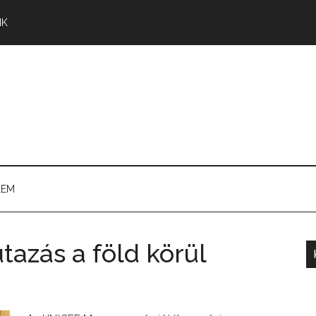
NK
LEM
tazás a föld körül