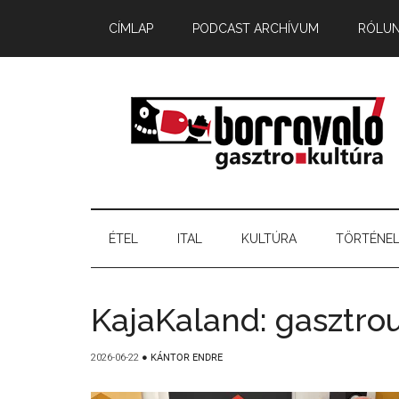
CÍMLAP
PODCAST ARCHÍVUM
RÓLU
ÉTEL
ITAL
KULTÚRA
TÖRTÉNE
KajaKaland: gasztrou
2026-06-22
●
KÁNTOR ENDRE