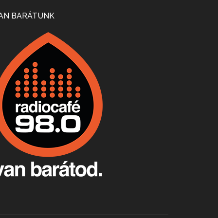
Mi lesz a magyar borágazattal, magyar borral? A kérdés több szempontból is releváns, a gazdasági, környezetei változások sürgős válaszokat igényelnek. Erről beszélgettünk Ercsey Dániellel.
AN BARÁTUNK
A nagy szakácsgeneráció 1. rész - Id. Marchal József és Dobos C. József
Apr 24, 2026 • 00:38:10
Új sorozatunkban a nagy magyarországi szakácsgeneráció tagjairól beszélgetünk: a sorozat első részében a francia születésű, de a magyar konyhára nagy hatást gyakorló Id. Marchal József, és egyik leghíresebb tanítványa, Dobos C. József az alanyaink.
Villány, kékfrankos, Jackfall
Apr 17, 2026 • 00:35:38
Szép nemzetközi versenyeredmények, izgalmas, könnyed, de tartalmas kékfrankosok és portugieserek: ezt a vonalat viszi ma a Jackfall. A lehetőségek mellett vannak azonban kihívások, bőven.
Boston, teadélután, bab és homár
Apr 9, 2026 • 00:37:17
Milyen és mennyi teát öntöttek a bostoni kikötő vizébe, több, mint 250 évvel ezelőtt? És hogy lett a homárból drága étel, amikor régen még a szegények eledele volt és annyi volt belőle, hogy a földekre is hordták tápnak?
Fermentáljunk, a testünk meghálálja!
Apr 3, 2026 • 00:36:07
Egyszerűen fogalmaza: vannak a bélrendszerünkben rossz baktériumok, meg vannak jók. A fermentált élelmiszerekkel a jókat hozzuk előnybe, ráadásul finomat is eszünk – mondja B. Király Györgyi.