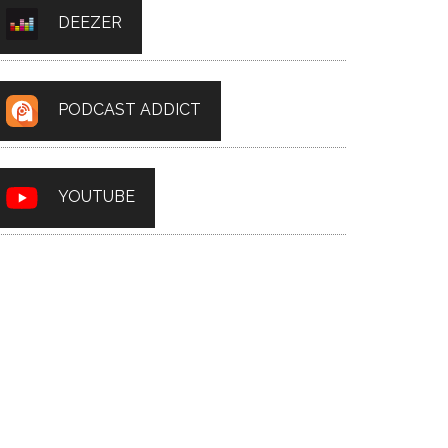
DEEZER
PODCAST ADDICT
YOUTUBE