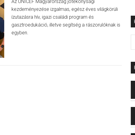
Az UNICEF Magyarország jótékonysági
kezdeményezése izgalmas, egész éves világkörüli
ízutazásra hív, igazi családi program és
gasztroedukáció, illetve segítség a rászorulóknak is
egyben.