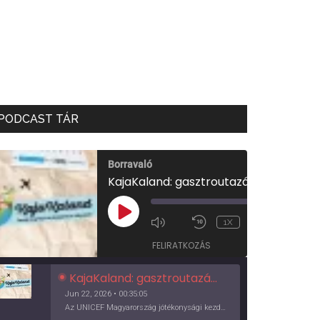
PODCAST TÁR
Borravaló
KajaKaland: gasztroutazás a föld körül
00:00
/
PLAY
1X
00:35:05
EPISODE
FELIRATKOZÁS
KajaKaland: gasztroutazás a föld körül
Jun 22, 2026 • 00:35:05
Az UNICEF Magyarország jótékonysági kezdeményezése izgalmas, egész éves világkörüli ízutazásra hív, igazi családi program és gasztroedukáció, illetve segítség a rászorulóknak is egyben.