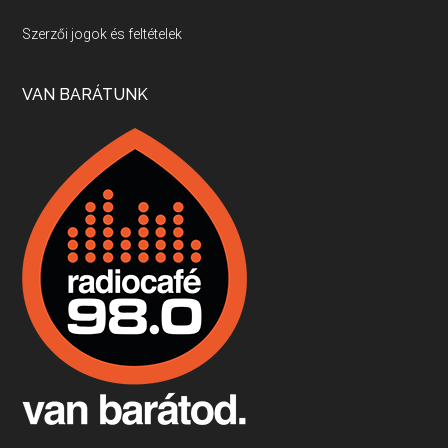
Villány, kékfrankos, Jackfall
Szerzői jogok és feltételek
Apr 17, 2026 • 00:35:38
Szép nemzetközi versenyeredmények, izgalmas, könnyed, de tartalmas kékfrankosok és portugieserek: ezt a vonalat viszi ma a Jackfall. A lehetőségek mellett vannak azonban kihívások, bőven.
VAN BARÁTUNK
Boston, teadélután, bab és homár
Apr 9, 2026 • 00:37:17
Milyen és mennyi teát öntöttek a bostoni kikötő vizébe, több, mint 250 évvel ezelőtt? És hogy lett a homárból drága étel, amikor régen még a szegények eledele volt és annyi volt belőle, hogy a földekre is hordták tápnak?
Fermentáljunk, a testünk meghálálja!
Apr 3, 2026 • 00:36:07
Egyszerűen fogalmaza: vannak a bélrendszerünkben rossz baktériumok, meg vannak jók. A fermentált élelmiszerekkel a jókat hozzuk előnybe, ráadásul finomat is eszünk – mondja B. Király Györgyi.