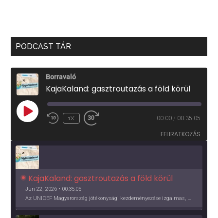
PODCAST TÁR
Borravaló
KajaKaland: gasztroutazás a föld körül
PLAY
1X
00:00
/
00:35:05
EPISODE
FELIRATKOZÁS
KajaKaland: gasztroutazás a föld körül 
Jun 22, 2026 • 00:35:05
Az UNICEF Magyarország jótékonysági kezdeményezése izgalmas, egész éves világkörüli ízutazásra hív, igazi családi program és gasztroedukáció, illetve segítség a rászorulóknak is egyben.