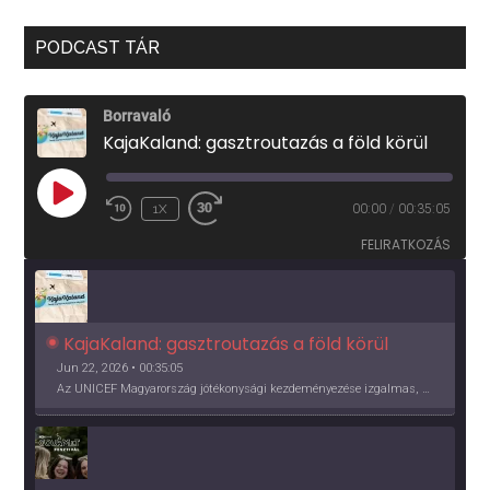
PODCAST TÁR
Borravaló
KajaKaland: gasztroutazás a föld körül
PLAY
1X
00:00
/
00:35:05
EPISODE
FELIRATKOZÁS
KajaKaland: gasztroutazás a föld körül 
Jun 22, 2026 • 00:35:05
Az UNICEF Magyarország jótékonysági kezdeményezése izgalmas, egész éves világkörüli ízutazásra hív, igazi családi program és gasztroedukáció, illetve segítség a rászorulóknak is egyben.