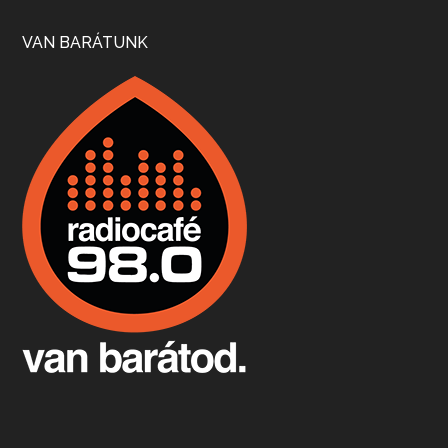
Szép nemzetközi versenyeredmények, izgalmas, könnyed, de tartalmas kékfrankosok és portugieserek: ezt a vonalat viszi ma a Jackfall. A lehetőségek mellett vannak azonban kihívások, bőven.
VAN BARÁTUNK
Boston, teadélután, bab és homár
Apr 9, 2026 • 00:37:17
Milyen és mennyi teát öntöttek a bostoni kikötő vizébe, több, mint 250 évvel ezelőtt? És hogy lett a homárból drága étel, amikor régen még a szegények eledele volt és annyi volt belőle, hogy a földekre is hordták tápnak?
Fermentáljunk, a testünk meghálálja!
Apr 3, 2026 • 00:36:07
Egyszerűen fogalmaza: vannak a bélrendszerünkben rossz baktériumok, meg vannak jók. A fermentált élelmiszerekkel a jókat hozzuk előnybe, ráadásul finomat is eszünk – mondja B. Király Györgyi.