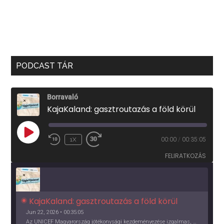
PODCAST TÁR
Borravaló
KajaKaland: gasztroutazás a föld körül
PLAY
1X
00:00
/
00:35:05
EPISODE
FELIRATKOZÁS
KajaKaland: gasztroutazás a föld körül 
Jun 22, 2026 • 00:35:05
Az UNICEF Magyarország jótékonysági kezdeményezése izgalmas, egész éves világkörüli ízutazásra hív, igazi családi program és gasztroedukáció, illetve segítség a rászorulóknak is egyben.