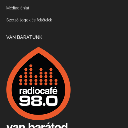
Médiaajánlat
Villány, kékfrankos, Jackfall
Szerzői jogok és feltételek
Apr 17, 2026 • 00:35:38
Szép nemzetközi versenyeredmények, izgalmas, könnyed, de tartalmas kékfrankosok és portugieserek: ezt a vonalat viszi ma a Jackfall. A lehetőségek mellett vannak azonban kihívások, bőven.
VAN BARÁTUNK
Boston, teadélután, bab és homár
Apr 9, 2026 • 00:37:17
Milyen és mennyi teát öntöttek a bostoni kikötő vizébe, több, mint 250 évvel ezelőtt? És hogy lett a homárból drága étel, amikor régen még a szegények eledele volt és annyi volt belőle, hogy a földekre is hordták tápnak?
Fermentáljunk, a testünk meghálálja!
Apr 3, 2026 • 00:36:07
Egyszerűen fogalmaza: vannak a bélrendszerünkben rossz baktériumok, meg vannak jók. A fermentált élelmiszerekkel a jókat hozzuk előnybe, ráadásul finomat is eszünk – mondja B. Király Györgyi.