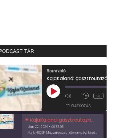
PODCAST TÁR
Borravaló
KajaKaland: gasztroutazás a föld körül
00:00
/
PLAY
1X
00:35:05
EPISODE
FELIRATKOZÁS
KajaKaland: gasztroutazás a föld körül
Jun 22, 2026 • 00:35:05
Az UNICEF Magyarország jótékonysági kezdeményezése izgalmas, egész éves világkörüli ízutazásra hív, igazi családi program és gasztroedukáció, illetve segítség a rászorulóknak is egyben.