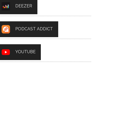
DEEZER
PODCAST ADDICT
YOUTUBE