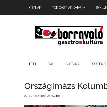
CÍMLAP
PODCAST ARCHÍVUM
RÓLU
ÉTEL
ITAL
KULTÚRA
TÖRTÉNE
Országimázs Kolumb
2013-07-31
●
BORRAVALO.HU