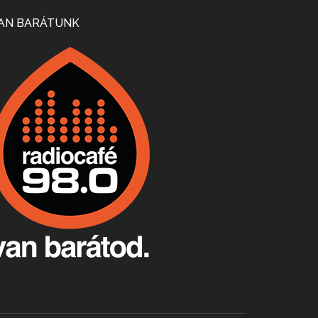
Mi lesz a magyar borágazattal, magyar borral? A kérdés több szempontból is releváns, a gazdasági, környezetei változások sürgős válaszokat igényelnek. Erről beszélgettünk Ercsey Dániellel.
AN BARÁTUNK
A nagy szakácsgeneráció 1. rész - Id. Marchal József és Dobos C. József
Apr 24, 2026 • 00:38:10
Új sorozatunkban a nagy magyarországi szakácsgeneráció tagjairól beszélgetünk: a sorozat első részében a francia születésű, de a magyar konyhára nagy hatást gyakorló Id. Marchal József, és egyik leghíresebb tanítványa, Dobos C. József az alanyaink.
Villány, kékfrankos, Jackfall
Apr 17, 2026 • 00:35:38
Szép nemzetközi versenyeredmények, izgalmas, könnyed, de tartalmas kékfrankosok és portugieserek: ezt a vonalat viszi ma a Jackfall. A lehetőségek mellett vannak azonban kihívások, bőven.
Boston, teadélután, bab és homár
Apr 9, 2026 • 00:37:17
Milyen és mennyi teát öntöttek a bostoni kikötő vizébe, több, mint 250 évvel ezelőtt? És hogy lett a homárból drága étel, amikor régen még a szegények eledele volt és annyi volt belőle, hogy a földekre is hordták tápnak?
Fermentáljunk, a testünk meghálálja!
Apr 3, 2026 • 00:36:07
Egyszerűen fogalmaza: vannak a bélrendszerünkben rossz baktériumok, meg vannak jók. A fermentált élelmiszerekkel a jókat hozzuk előnybe, ráadásul finomat is eszünk – mondja B. Király Györgyi.