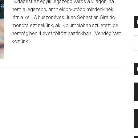
Budapest az egyik legszebb város a világon, ha
nem a legszebb, amit előbb-utóbb mindenkinek
látnia kell. A huszonéves Juan Sebastian Giraldo
mondta ezt nekünk, aki Kolumbiában született, de
nemrégiben 4 évet töltött hazánkban. [Vendégírást
közlünk.]