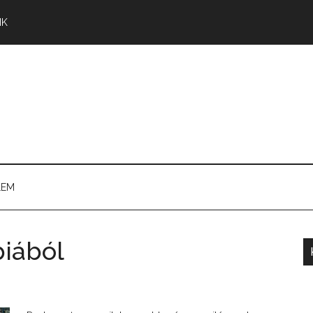
NK
LEM
iából