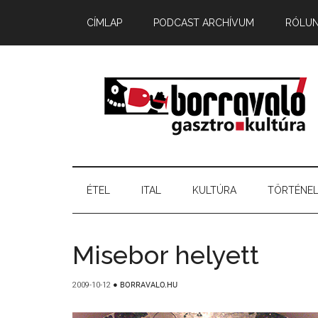
CÍMLAP
PODCAST ARCHÍVUM
RÓLU
ÉTEL
ITAL
KULTÚRA
TÖRTÉNE
Misebor helyett
2009-10-12
●
BORRAVALO.HU