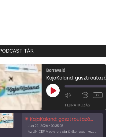
PODCAST TÁR
Borravaló
KajaKaland: gasztroutazás a föld körül
00:00
/
PLAY
1X
00:35:05
EPISODE
FELIRATKOZÁS
KajaKaland: gasztroutazás a föld körül
Jun 22, 2026 • 00:35:05
Az UNICEF Magyarország jótékonysági kezdeményezése izgalmas, egész éves világkörüli ízutazásra hív, igazi családi program és gasztroedukáció, illetve segítség a rászorulóknak is egyben.