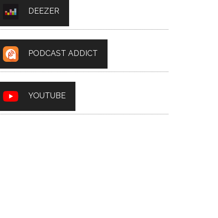
DEEZER
PODCAST ADDICT
YOUTUBE