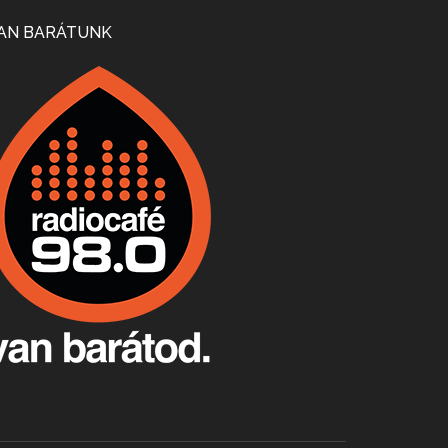
Mi lesz a magyar borágazattal, magyar borral? A kérdés több szempontból is releváns, a gazdasági, környezetei változások sürgős válaszokat igényelnek. Erről beszélgettünk Ercsey Dániellel.
AN BARÁTUNK
A nagy szakácsgeneráció 1. rész - Id. Marchal József és Dobos C. József
Apr 24, 2026 • 00:38:10
Új sorozatunkban a nagy magyarországi szakácsgeneráció tagjairól beszélgetünk: a sorozat első részében a francia születésű, de a magyar konyhára nagy hatást gyakorló Id. Marchal József, és egyik leghíresebb tanítványa, Dobos C. József az alanyaink.
Villány, kékfrankos, Jackfall
Apr 17, 2026 • 00:35:38
Szép nemzetközi versenyeredmények, izgalmas, könnyed, de tartalmas kékfrankosok és portugieserek: ezt a vonalat viszi ma a Jackfall. A lehetőségek mellett vannak azonban kihívások, bőven.
Boston, teadélután, bab és homár
Apr 9, 2026 • 00:37:17
Milyen és mennyi teát öntöttek a bostoni kikötő vizébe, több, mint 250 évvel ezelőtt? És hogy lett a homárból drága étel, amikor régen még a szegények eledele volt és annyi volt belőle, hogy a földekre is hordták tápnak?
Fermentáljunk, a testünk meghálálja!
Apr 3, 2026 • 00:36:07
Egyszerűen fogalmaza: vannak a bélrendszerünkben rossz baktériumok, meg vannak jók. A fermentált élelmiszerekkel a jókat hozzuk előnybe, ráadásul finomat is eszünk – mondja B. Király Györgyi.