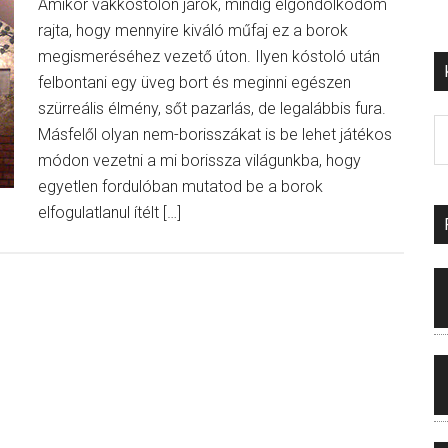
Amikor vakkóstolón járok, mindig elgondolkodom
rajta, hogy mennyire kiváló műfaj ez a borok
megismeréséhez vezető úton. Ilyen kóstoló után
felbontani egy üveg bort és meginni egészen
szürreális élmény, sőt pazarlás, de legalábbis fura.
Másfelől olyan nem-borisszákat is be lehet játékos
módon vezetni a mi borissza világunkba, hogy
egyetlen fordulóban mutatod be a borok
elfogulatlanul ítélt […]