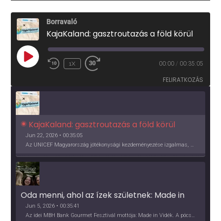
Borravaló
KajaKaland: gasztroutazás a föld körül
PLAY
1X
00:00
/
00:35:05
EPISODE
FELIRATKOZÁS
KajaKaland: gasztroutazás a föld körül 
Jun 22, 2026 • 00:35:05
Az UNICEF Magyarország jótékonysági kezdeményezése izgalmas, egész éves világkörüli ízutazásra hív, igazi családi program és gasztroedukáció, illetve segítség a rászorulóknak is egyben.
Oda menni, ahol az ízek születnek: Made in 
Vidék, Gourmet Fesztivál 2026
Jun 5, 2026 • 00:35:41
Az idei MBH Bank Gourmet Fesztivál mottója: Made in Vidék. A pócsmegyeri Papi, a mályinkai Iszkor és a szigligeti Villa Kabala tulajdonosai beszélnek arról, hogy mit jelentenek nekik a vidék ízei.