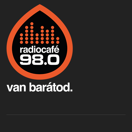
Boston, teadélután, bab és homár
Apr 9, 2026 • 00:37:17
Milyen és mennyi teát öntöttek a bostoni kikötő vizébe, több, mint 250 évvel ezelőtt? És hogy lett a homárból drága étel, amikor régen még a szegények eledele volt és annyi volt belőle, hogy a földekre is hordták tápnak?
Fermentáljunk, a testünk meghálálja!
Apr 3, 2026 • 00:36:07
Egyszerűen fogalmaza: vannak a bélrendszerünkben rossz baktériumok, meg vannak jók. A fermentált élelmiszerekkel a jókat hozzuk előnybe, ráadásul finomat is eszünk – mondja B. Király Györgyi.