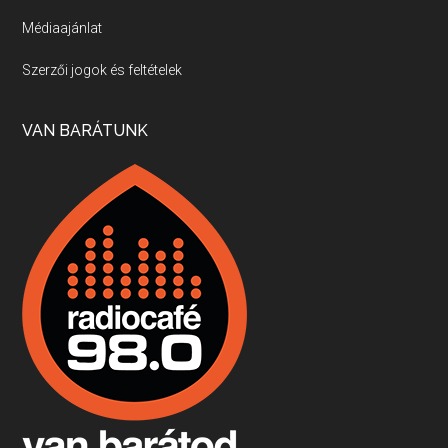
Médiaajánlat
Villány, kékfrankos, Jackfall
Szerzői jogok és feltételek
Apr 17, 2026 • 00:35:38
Szép nemzetközi versenyeredmények, izgalmas, könnyed, de tartalmas kékfrankosok és portugieserek: ezt a vonalat viszi ma a Jackfall. A lehetőségek mellett vannak azonban kihívások, bőven.
VAN BARÁTUNK
Boston, teadélután, bab és homár
Apr 9, 2026 • 00:37:17
Milyen és mennyi teát öntöttek a bostoni kikötő vizébe, több, mint 250 évvel ezelőtt? És hogy lett a homárból drága étel, amikor régen még a szegények eledele volt és annyi volt belőle, hogy a földekre is hordták tápnak?
Fermentáljunk, a testünk meghálálja!
Apr 3, 2026 • 00:36:07
Egyszerűen fogalmaza: vannak a bélrendszerünkben rossz baktériumok, meg vannak jók. A fermentált élelmiszerekkel a jókat hozzuk előnybe, ráadásul finomat is eszünk – mondja B. Király Györgyi.