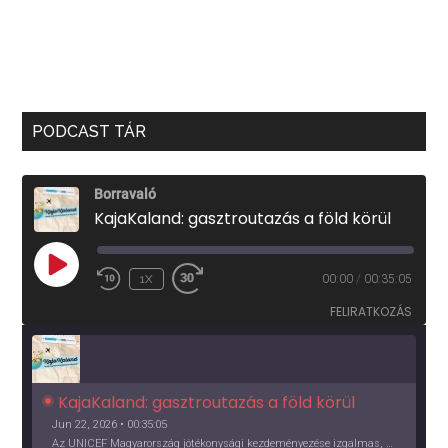
PODCAST TÁR
Borravaló
KajaKaland: gasztroutazás a föld körül
PLAY
1X
00:00
/
00:35:05
EPISODE
FELIRATKOZÁS
KajaKaland: gasztroutazás a föld körül 
Jun 22, 2026 • 00:35:05
Az UNICEF Magyarország jótékonysági kezdeményezése izgalmas, egész éves világkörüli ízutazásra hív, igazi családi program és gasztroedukáció, illetve segítség a rászorulóknak is egyben.