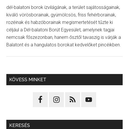
dél-balatoni borok ízvilágának, a terület sajátosságainak,
kiváló vörösborainak, gyümölcsös, friss fehérborainak,
rozéinak és habzóborainak megismertetését tűzte ki
céljául a Dél-balatoni Borút Egyesület, amelynek tagjai
nemcsak főszezonban, hanem ősztől tavaszig is várják a
Balatont és a hangulatos borokat kedvelőket pincéikben.
KÖVESS MINKET
KERESÉS