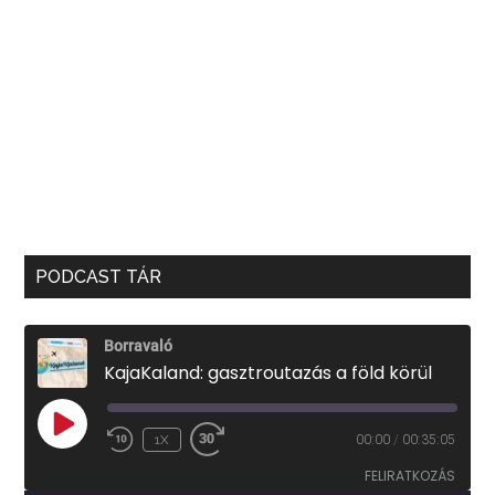
PODCAST TÁR
Borravaló
KajaKaland: gasztroutazás a föld körül
PLAY
1X
00:00
/
00:35:05
EPISODE
FELIRATKOZÁS