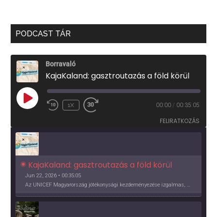
PODCAST TÁR
Borravaló
KajaKaland: gasztroutazás a föld körül
PLAY
1X
00:00
/
00:35:05
EPISODE
FELIRATKOZÁS
KajaKaland: gasztroutazás a föld körül 
Jun 22, 2026 • 00:35:05
Az UNICEF Magyarország jótékonysági kezdeményezése izgalmas, egész éves világkörüli ízutazásra hív, igazi családi program és gasztroedukáció, illetve segítség a rászorulóknak is egyben.