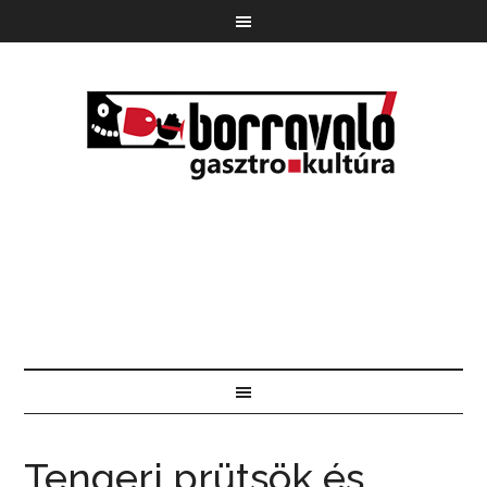
Tengeri prütsök és