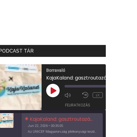
PODCAST TÁR
Borravaló
KajaKaland: gasztroutazás a föld körül
00:00
/
PLAY
1X
00:35:05
EPISODE
FELIRATKOZÁS
KajaKaland: gasztroutazás a föld körül
Jun 22, 2026 • 00:35:05
Az UNICEF Magyarország jótékonysági kezdeményezése izgalmas, egész éves világkörüli ízutazásra hív, igazi családi program és gasztroedukáció, illetve segítség a rászorulóknak is egyben.