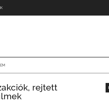
NK
LEM
akciók, rejtett
ilmek