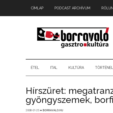
CÍMLAP
PODCAST ARCHÍVUM
RÓLU
ÉTEL
ITAL
KULTÚRA
TÖRTÉNE
Hírszüret: megatranz
gyöngyszemek, borf
2008-01-25
●
BORRAVALO.HU