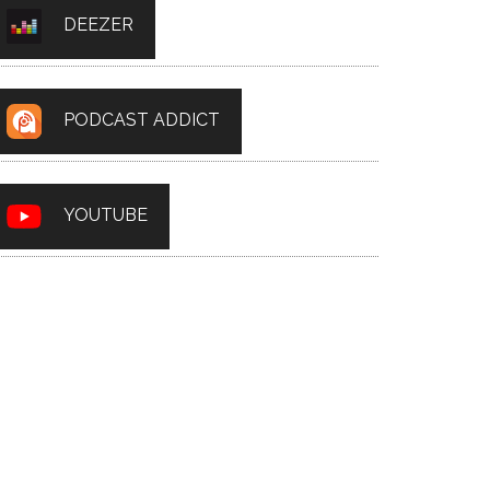
DEEZER
PODCAST ADDICT
YOUTUBE