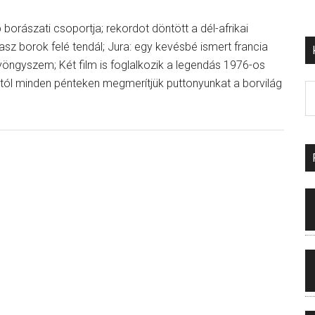
borászati csoportja; rekordot döntött a dél-afrikai
lasz borok felé tendál; Jura: egy kevésbé ismert francia
gyöngyszem; Két film is foglalkozik a legendás 1976-os
antól minden pénteken megmerítjük puttonyunkat a borvilág