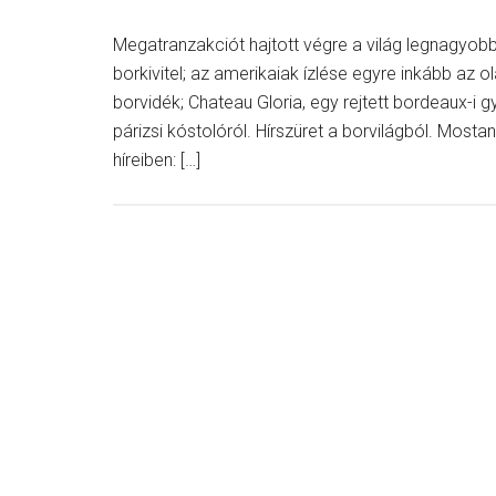
Megatranzakciót hajtott végre a világ legnagyobb 
borkivitel; az amerikaiak ízlése egyre inkább az o
borvidék; Chateau Gloria, egy rejtett bordeaux-i 
párizsi kóstolóról. Hírszüret a borvilágból. Most
híreiben: […]