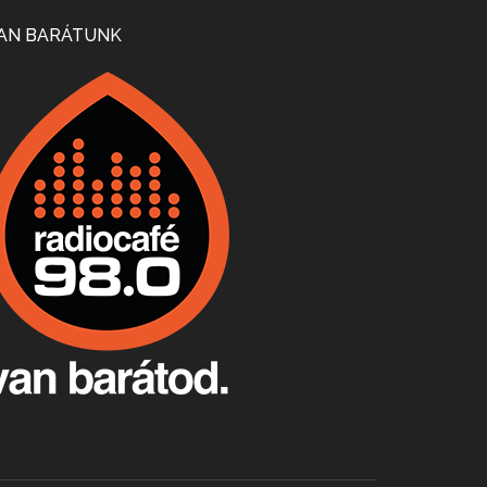
Mi lesz a magyar borágazattal, magyar borral? A kérdés több szempontból is releváns, a gazdasági, környezetei változások sürgős válaszokat igényelnek. Erről beszélgettünk Ercsey Dániellel.
AN BARÁTUNK
A nagy szakácsgeneráció 1. rész - Id. Marchal József és Dobos C. József
Apr 24, 2026 • 00:38:10
Új sorozatunkban a nagy magyarországi szakácsgeneráció tagjairól beszélgetünk: a sorozat első részében a francia születésű, de a magyar konyhára nagy hatást gyakorló Id. Marchal József, és egyik leghíresebb tanítványa, Dobos C. József az alanyaink.
Villány, kékfrankos, Jackfall
Apr 17, 2026 • 00:35:38
Szép nemzetközi versenyeredmények, izgalmas, könnyed, de tartalmas kékfrankosok és portugieserek: ezt a vonalat viszi ma a Jackfall. A lehetőségek mellett vannak azonban kihívások, bőven.
Boston, teadélután, bab és homár
Apr 9, 2026 • 00:37:17
Milyen és mennyi teát öntöttek a bostoni kikötő vizébe, több, mint 250 évvel ezelőtt? És hogy lett a homárból drága étel, amikor régen még a szegények eledele volt és annyi volt belőle, hogy a földekre is hordták tápnak?
Fermentáljunk, a testünk meghálálja!
Apr 3, 2026 • 00:36:07
Egyszerűen fogalmaza: vannak a bélrendszerünkben rossz baktériumok, meg vannak jók. A fermentált élelmiszerekkel a jókat hozzuk előnybe, ráadásul finomat is eszünk – mondja B. Király Györgyi.