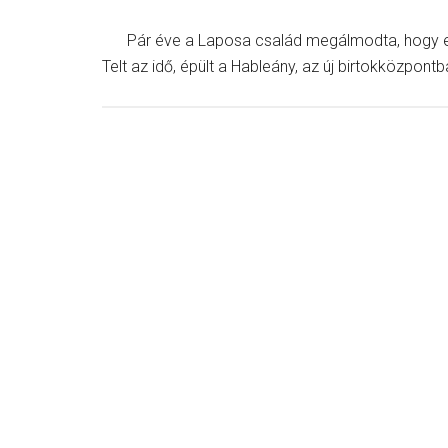
Pár éve a Laposa család megálmodta, hogy eg
Telt az idő, épült a Hableány, az új birtokközpon