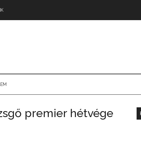
NK
LEM
zsgő premier hétvége