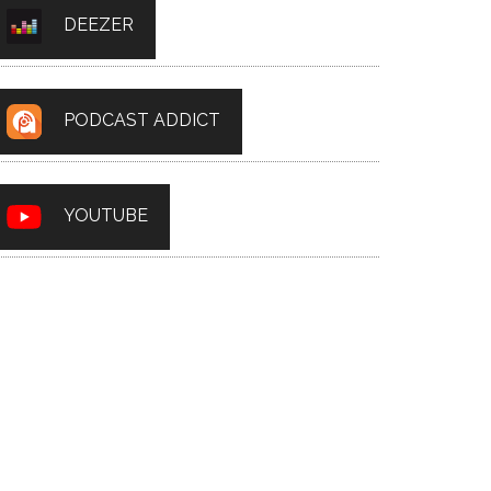
DEEZER
PODCAST ADDICT
YOUTUBE