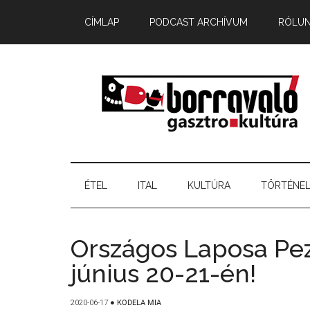
CÍMLAP
PODCAST ARCHÍVUM
RÓLU
ÉTEL
ITAL
KULTÚRA
TÖRTÉNE
Országos Laposa Pe
június 20-21-én!
2020-06-17
●
KODELA MIA