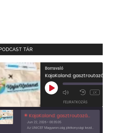
PODCAST TÁR
Borravaló
KajaKaland: gasztroutazás a föld körül
00:00
/
PLAY
1X
00:35:05
EPISODE
FELIRATKOZÁS
KajaKaland: gasztroutazás a föld körül
Jun 22, 2026 • 00:35:05
Az UNICEF Magyarország jótékonysági kezdeményezése izgalmas, egész éves világkörüli ízutazásra hív, igazi családi program és gasztroedukáció, illetve segítség a rászorulóknak is egyben.