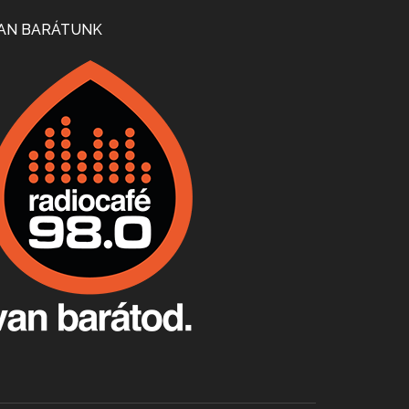
Mi lesz a magyar borágazattal, magyar borral? A kérdés több szempontból is releváns, a gazdasági, környezetei változások sürgős válaszokat igényelnek. Erről beszélgettünk Ercsey Dániellel.
AN BARÁTUNK
A nagy szakácsgeneráció 1. rész - Id. Marchal József és Dobos C. József
Apr 24, 2026 • 00:38:10
Új sorozatunkban a nagy magyarországi szakácsgeneráció tagjairól beszélgetünk: a sorozat első részében a francia születésű, de a magyar konyhára nagy hatást gyakorló Id. Marchal József, és egyik leghíresebb tanítványa, Dobos C. József az alanyaink.
Villány, kékfrankos, Jackfall
Apr 17, 2026 • 00:35:38
Szép nemzetközi versenyeredmények, izgalmas, könnyed, de tartalmas kékfrankosok és portugieserek: ezt a vonalat viszi ma a Jackfall. A lehetőségek mellett vannak azonban kihívások, bőven.
Boston, teadélután, bab és homár
Apr 9, 2026 • 00:37:17
Milyen és mennyi teát öntöttek a bostoni kikötő vizébe, több, mint 250 évvel ezelőtt? És hogy lett a homárból drága étel, amikor régen még a szegények eledele volt és annyi volt belőle, hogy a földekre is hordták tápnak?
Fermentáljunk, a testünk meghálálja!
Apr 3, 2026 • 00:36:07
Egyszerűen fogalmaza: vannak a bélrendszerünkben rossz baktériumok, meg vannak jók. A fermentált élelmiszerekkel a jókat hozzuk előnybe, ráadásul finomat is eszünk – mondja B. Király Györgyi.