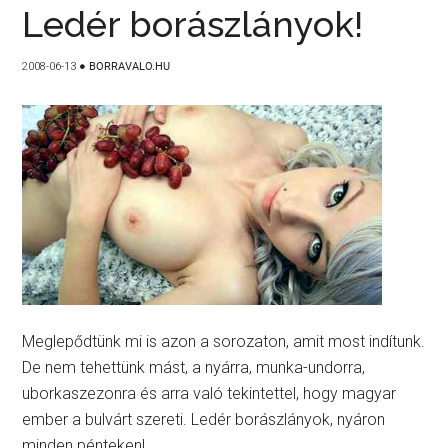
Ledér borászlányok!
2008-06-13
●
BORRAVALO.HU
Meglepődtünk mi is azon a sorozaton, amit most indítunk.
De nem tehettünk mást, a nyárra, munka-undorra,
uborkaszezonra és arra való tekintettel, hogy magyar
ember a bulvárt szereti. Ledér borászlányok, nyáron
minden pénteken!