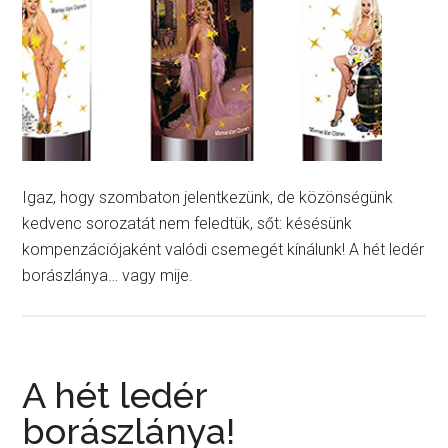
Igaz, hogy szombaton jelentkezünk, de közönségünk
kedvenc sorozatát nem feledtük, sőt: késésünk
kompenzációjaként valódi csemegét kínálunk! A hét ledér
borászlánya… vagy mije.
A hét ledér
borászlánya!