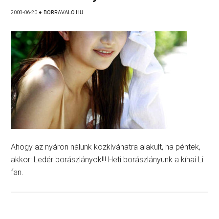
2008-06-20
●
BORRAVALO.HU
Ahogy az nyáron nálunk közkívánatra alakult, ha péntek,
akkor: Ledér borászlányok!!! Heti borászlányunk a kínai Li
fan.