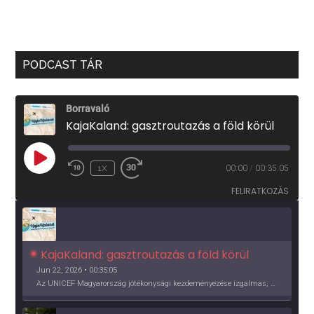
PODCAST TÁR
Borravaló
KajaKaland: gasztroutazás a föld körül
PLAY
1X
00:00
/
00:35:05
EPISODE
FELIRATKOZÁS
KajaKaland: gasztroutazás a föld körül 
Jun 22, 2026 • 00:35:05
Az UNICEF Magyarország jótékonysági kezdeményezése izgalmas, egész éves világkörüli ízutazásra hív, igazi családi program és gasztroedukáció, illetve segítség a rászorulóknak is egyben.