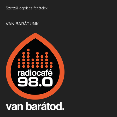
Villány, kékfrankos, Jackfall
Szerzői jogok és feltételek
Apr 17, 2026 • 00:35:38
Szép nemzetközi versenyeredmények, izgalmas, könnyed, de tartalmas kékfrankosok és portugieserek: ezt a vonalat viszi ma a Jackfall. A lehetőségek mellett vannak azonban kihívások, bőven.
VAN BARÁTUNK
Boston, teadélután, bab és homár
Apr 9, 2026 • 00:37:17
Milyen és mennyi teát öntöttek a bostoni kikötő vizébe, több, mint 250 évvel ezelőtt? És hogy lett a homárból drága étel, amikor régen még a szegények eledele volt és annyi volt belőle, hogy a földekre is hordták tápnak?
Fermentáljunk, a testünk meghálálja!
Apr 3, 2026 • 00:36:07
Egyszerűen fogalmaza: vannak a bélrendszerünkben rossz baktériumok, meg vannak jók. A fermentált élelmiszerekkel a jókat hozzuk előnybe, ráadásul finomat is eszünk – mondja B. Király Györgyi.