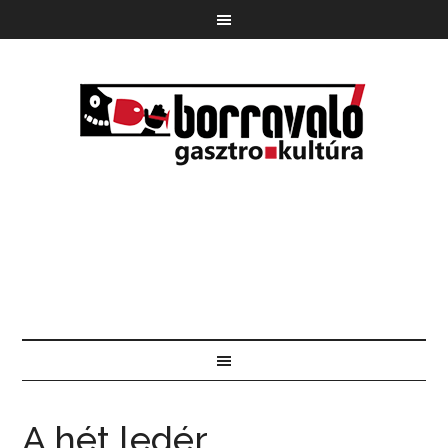
A hét ledér