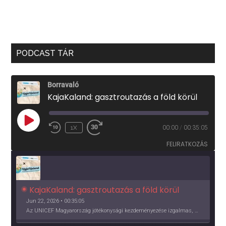
PODCAST TÁR
Borravaló
KajaKaland: gasztroutazás a föld körül
PLAY
1X
00:00
/
00:35:05
EPISODE
FELIRATKOZÁS
KajaKaland: gasztroutazás a föld körül 
Jun 22, 2026 • 00:35:05
Az UNICEF Magyarország jótékonysági kezdeményezése izgalmas, egész éves világkörüli ízutazásra hív, igazi családi program és gasztroedukáció, illetve segítség a rászorulóknak is egyben.