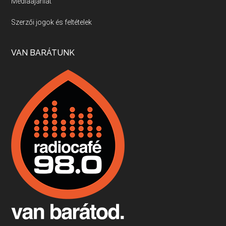
Médiaajánlat
Villány, kékfrankos, Jackfall
Szerzői jogok és feltételek
Apr 17, 2026 • 00:35:38
Szép nemzetközi versenyeredmények, izgalmas, könnyed, de tartalmas kékfrankosok és portugieserek: ezt a vonalat viszi ma a Jackfall. A lehetőségek mellett vannak azonban kihívások, bőven.
VAN BARÁTUNK
Boston, teadélután, bab és homár
Apr 9, 2026 • 00:37:17
Milyen és mennyi teát öntöttek a bostoni kikötő vizébe, több, mint 250 évvel ezelőtt? És hogy lett a homárból drága étel, amikor régen még a szegények eledele volt és annyi volt belőle, hogy a földekre is hordták tápnak?
Fermentáljunk, a testünk meghálálja!
Apr 3, 2026 • 00:36:07
Egyszerűen fogalmaza: vannak a bélrendszerünkben rossz baktériumok, meg vannak jók. A fermentált élelmiszerekkel a jókat hozzuk előnybe, ráadásul finomat is eszünk – mondja B. Király Györgyi.