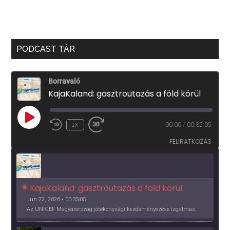
PODCAST TÁR
Borravaló
KajaKaland: gasztroutazás a föld körül
PLAY
1X
00:00
/
00:35:05
EPISODE
FELIRATKOZÁS
KajaKaland: gasztroutazás a föld körül 
Jun 22, 2026 • 00:35:05
Az UNICEF Magyarország jótékonysági kezdeményezése izgalmas, egész éves világkörüli ízutazásra hív, igazi családi program és gasztroedukáció, illetve segítség a rászorulóknak is egyben.