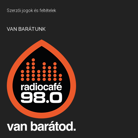
Villány, kékfrankos, Jackfall
Szerzői jogok és feltételek
Apr 17, 2026 • 00:35:38
Szép nemzetközi versenyeredmények, izgalmas, könnyed, de tartalmas kékfrankosok és portugieserek: ezt a vonalat viszi ma a Jackfall. A lehetőségek mellett vannak azonban kihívások, bőven.
VAN BARÁTUNK
Boston, teadélután, bab és homár
Apr 9, 2026 • 00:37:17
Milyen és mennyi teát öntöttek a bostoni kikötő vizébe, több, mint 250 évvel ezelőtt? És hogy lett a homárból drága étel, amikor régen még a szegények eledele volt és annyi volt belőle, hogy a földekre is hordták tápnak?
Fermentáljunk, a testünk meghálálja!
Apr 3, 2026 • 00:36:07
Egyszerűen fogalmaza: vannak a bélrendszerünkben rossz baktériumok, meg vannak jók. A fermentált élelmiszerekkel a jókat hozzuk előnybe, ráadásul finomat is eszünk – mondja B. Király Györgyi.