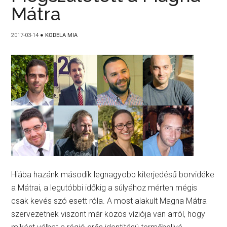
Mátra
2017-03-14
●
KODELA MIA
Hiába hazánk második legnagyobb kiterjedésű borvidéke
a Mátrai, a legutóbbi időkig a súlyához mérten mégis
csak kevés szó esett róla. A most alakult Magna Mátra
szervezetnek viszont már közös víziója van arról, hogy