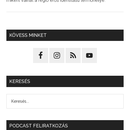
miként válhat a régió erős identitású termőhellyé.
KÖVESS MINKET
KERESÉS
PODCAST FELIRATKOZÁS