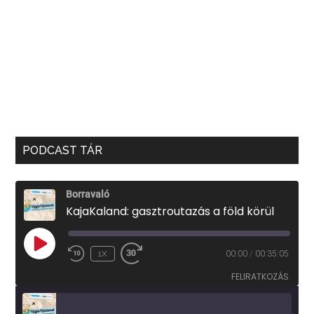
PODCAST TÁR
Borravaló
KajaKaland: gasztroutazás a föld körül
PLAY
1X
00:00
/
00:35:05
EPISODE
FELIRATKOZÁS