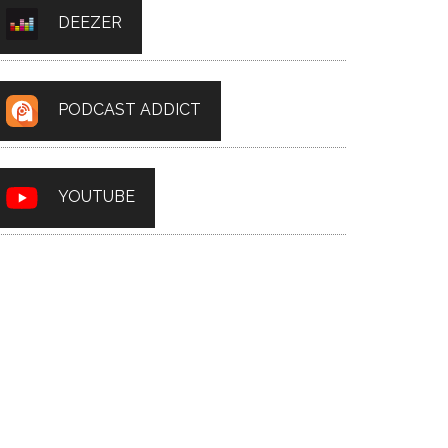
DEEZER
PODCAST ADDICT
YOUTUBE