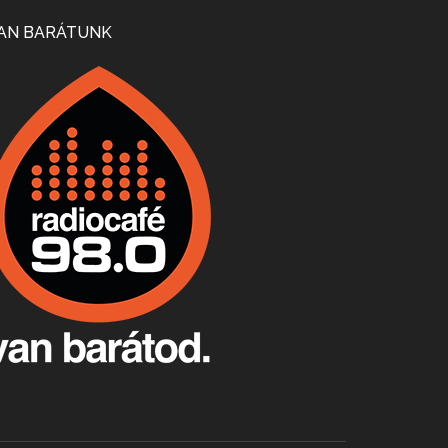
Mi lesz a magyar borágazattal, magyar borral? A kérdés több szempontból is releváns, a gazdasági, környezetei változások sürgős válaszokat igényelnek. Erről beszélgettünk Ercsey Dániellel.
AN BARÁTUNK
A nagy szakácsgeneráció 1. rész - Id. Marchal József és Dobos C. József
Apr 24, 2026 • 00:38:10
Új sorozatunkban a nagy magyarországi szakácsgeneráció tagjairól beszélgetünk: a sorozat első részében a francia születésű, de a magyar konyhára nagy hatást gyakorló Id. Marchal József, és egyik leghíresebb tanítványa, Dobos C. József az alanyaink.
Villány, kékfrankos, Jackfall
Apr 17, 2026 • 00:35:38
Szép nemzetközi versenyeredmények, izgalmas, könnyed, de tartalmas kékfrankosok és portugieserek: ezt a vonalat viszi ma a Jackfall. A lehetőségek mellett vannak azonban kihívások, bőven.
Boston, teadélután, bab és homár
Apr 9, 2026 • 00:37:17
Milyen és mennyi teát öntöttek a bostoni kikötő vizébe, több, mint 250 évvel ezelőtt? És hogy lett a homárból drága étel, amikor régen még a szegények eledele volt és annyi volt belőle, hogy a földekre is hordták tápnak?
Fermentáljunk, a testünk meghálálja!
Apr 3, 2026 • 00:36:07
Egyszerűen fogalmaza: vannak a bélrendszerünkben rossz baktériumok, meg vannak jók. A fermentált élelmiszerekkel a jókat hozzuk előnybe, ráadásul finomat is eszünk – mondja B. Király Györgyi.