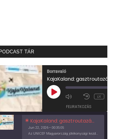
PODCAST TÁR
Borravaló
KajaKaland: gasztroutazás a föld körül
00:00
/
PLAY
1X
00:35:05
EPISODE
FELIRATKOZÁS
KajaKaland: gasztroutazás a föld körül
Jun 22, 2026 • 00:35:05
Az UNICEF Magyarország jótékonysági kezdeményezése izgalmas, egész éves világkörüli ízutazásra hív, igazi családi program és gasztroedukáció, illetve segítség a rászorulóknak is egyben.