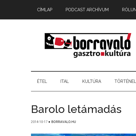
CÍMLAP
PODCAST ARCHÍVUM
RÓLU
ÉTEL
ITAL
KULTÚRA
TÖRTÉNE
Barolo letámadás
2014-10-17
●
BORRAVALO.HU