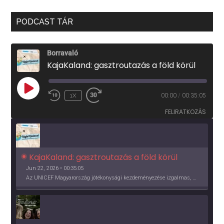
PODCAST TÁR
Borravaló
KajaKaland: gasztroutazás a föld körül
PLAY
1X
00:00
/
00:35:05
EPISODE
FELIRATKOZÁS
KajaKaland: gasztroutazás a föld körül 
Jun 22, 2026 • 00:35:05
Az UNICEF Magyarország jótékonysági kezdeményezése izgalmas, egész éves világkörüli ízutazásra hív, igazi családi program és gasztroedukáció, illetve segítség a rászorulóknak is egyben.