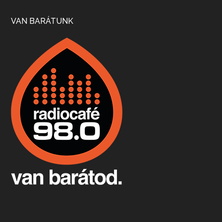
Szép nemzetközi versenyeredmények, izgalmas, könnyed, de tartalmas kékfrankosok és portugieserek: ezt a vonalat viszi ma a Jackfall. A lehetőségek mellett vannak azonban kihívások, bőven.
VAN BARÁTUNK
Boston, teadélután, bab és homár
Apr 9, 2026 • 00:37:17
Milyen és mennyi teát öntöttek a bostoni kikötő vizébe, több, mint 250 évvel ezelőtt? És hogy lett a homárból drága étel, amikor régen még a szegények eledele volt és annyi volt belőle, hogy a földekre is hordták tápnak?
Fermentáljunk, a testünk meghálálja!
Apr 3, 2026 • 00:36:07
Egyszerűen fogalmaza: vannak a bélrendszerünkben rossz baktériumok, meg vannak jók. A fermentált élelmiszerekkel a jókat hozzuk előnybe, ráadásul finomat is eszünk – mondja B. Király Györgyi.