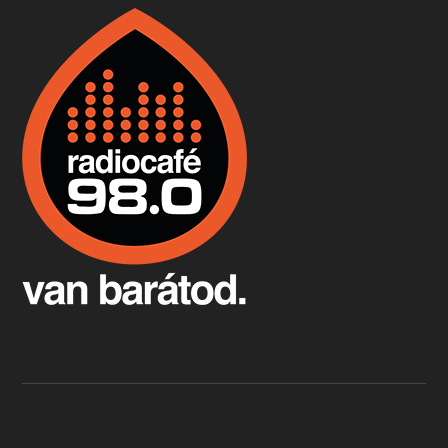
Boston, teadélután, bab és homár
Apr 9, 2026 • 00:37:17
Milyen és mennyi teát öntöttek a bostoni kikötő vizébe, több, mint 250 évvel ezelőtt? És hogy lett a homárból drága étel, amikor régen még a szegények eledele volt és annyi volt belőle, hogy a földekre is hordták tápnak?
Fermentáljunk, a testünk meghálálja!
Apr 3, 2026 • 00:36:07
Egyszerűen fogalmaza: vannak a bélrendszerünkben rossz baktériumok, meg vannak jók. A fermentált élelmiszerekkel a jókat hozzuk előnybe, ráadásul finomat is eszünk – mondja B. Király Györgyi.