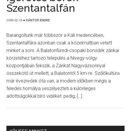
Szentantalfán
2009-02-16
●
KÁNTOR ENDRE
Barangoltunk már többször a Káli medencében,
Szentantalfára azonban csak a közelmúltban vetett
minket a sors. A Balatonfüredi-csopaki borvidék zánkai
körzetéhez tartozó település a Nivegy-völgy
központjában fekszik, a Zánkát Nagyvázsonnyal
összekötő út mellett, a Balatontól 5 km-re. Szőlőkultúra
már évezredek óta van, a modern időkben mégis a
feledés homálya veszélyezteti a különleges
adottságokkal bíró vidéket: pedig, […]