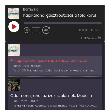
Borravaló
KajaKaland: gasztroutazás a föld körül
PLAY
1X
00:00
/
00:35:05
EPISODE
FELIRATKOZÁS
KajaKaland: gasztroutazás a föld körül 
Jun 22, 2026 • 00:35:05
Az UNICEF Magyarország jótékonysági kezdeményezése izgalmas, egész éves világkörüli ízutazásra hív, igazi családi program és gasztroedukáció, illetve segítség a rászorulóknak is egyben.
Oda menni, ahol az ízek születnek: Made in 
Vidék, Gourmet Fesztivál 2026
Jun 5, 2026 • 00:35:41
Az idei MBH Bank Gourmet Fesztivál mottója: Made in Vidék. A pócsmegyeri Papi, a mályinkai Iszkor és a szigligeti Villa Kabala tulajdonosai beszélnek arról, hogy mit jelentenek nekik a vidék ízei.