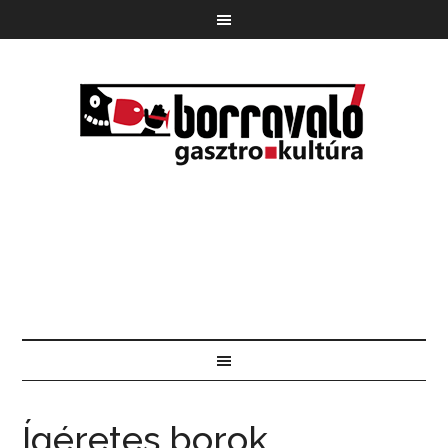
Ígéretes borok