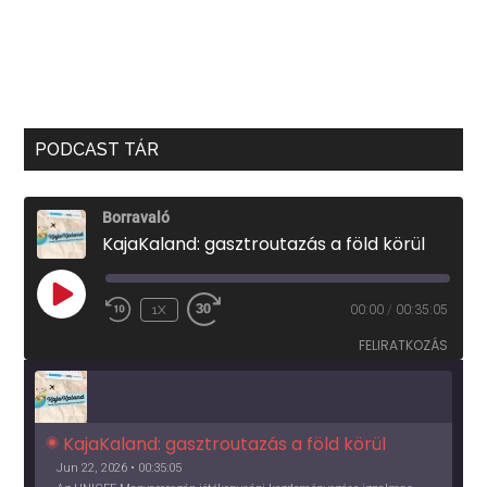
PODCAST TÁR
Borravaló
KajaKaland: gasztroutazás a föld körül
PLAY
1X
00:00
/
00:35:05
EPISODE
FELIRATKOZÁS
KajaKaland: gasztroutazás a föld körül 
Jun 22, 2026 • 00:35:05