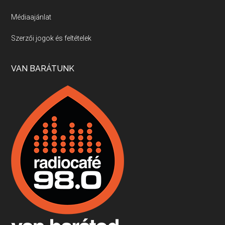
Médiaajánlat
Villány, kékfrankos, Jackfall
Szerzői jogok és feltételek
Apr 17, 2026 • 00:35:38
Szép nemzetközi versenyeredmények, izgalmas, könnyed, de tartalmas kékfrankosok és portugieserek: ezt a vonalat viszi ma a Jackfall. A lehetőségek mellett vannak azonban kihívások, bőven.
VAN BARÁTUNK
Boston, teadélután, bab és homár
Apr 9, 2026 • 00:37:17
Milyen és mennyi teát öntöttek a bostoni kikötő vizébe, több, mint 250 évvel ezelőtt? És hogy lett a homárból drága étel, amikor régen még a szegények eledele volt és annyi volt belőle, hogy a földekre is hordták tápnak?
Fermentáljunk, a testünk meghálálja!
Apr 3, 2026 • 00:36:07
Egyszerűen fogalmaza: vannak a bélrendszerünkben rossz baktériumok, meg vannak jók. A fermentált élelmiszerekkel a jókat hozzuk előnybe, ráadásul finomat is eszünk – mondja B. Király Györgyi.