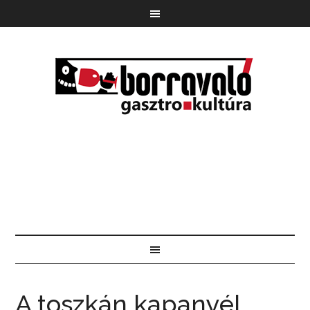
A toszkán kapanyél