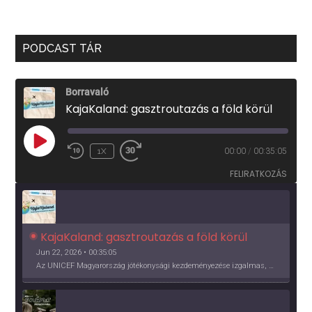
PODCAST TÁR
Borravaló
KajaKaland: gasztroutazás a föld körül
PLAY
1X
00:00
/
00:35:05
EPISODE
FELIRATKOZÁS
KajaKaland: gasztroutazás a föld körül 
Jun 22, 2026 • 00:35:05
Az UNICEF Magyarország jótékonysági kezdeményezése izgalmas, egész éves világkörüli ízutazásra hív, igazi családi program és gasztroedukáció, illetve segítség a rászorulóknak is egyben.