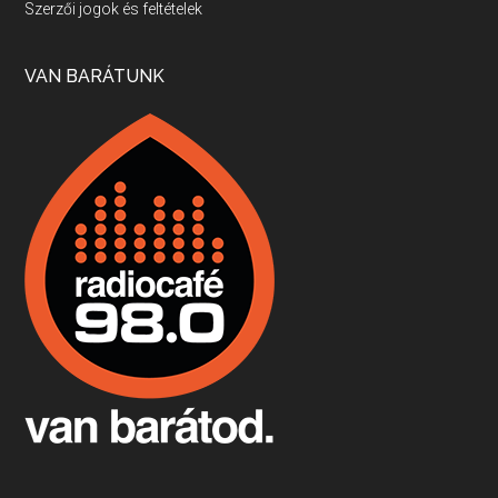
Szerzői jogok és feltételek
Apr 17, 2026 • 00:35:38
Szép nemzetközi versenyeredmények, izgalmas, könnyed, de tartalmas kékfrankosok és portugieserek: ezt a vonalat viszi ma a Jackfall. A lehetőségek mellett vannak azonban kihívások, bőven.
VAN BARÁTUNK
Boston, teadélután, bab és homár
Apr 9, 2026 • 00:37:17
Milyen és mennyi teát öntöttek a bostoni kikötő vizébe, több, mint 250 évvel ezelőtt? És hogy lett a homárból drága étel, amikor régen még a szegények eledele volt és annyi volt belőle, hogy a földekre is hordták tápnak?
Fermentáljunk, a testünk meghálálja!
Apr 3, 2026 • 00:36:07
Egyszerűen fogalmaza: vannak a bélrendszerünkben rossz baktériumok, meg vannak jók. A fermentált élelmiszerekkel a jókat hozzuk előnybe, ráadásul finomat is eszünk – mondja B. Király Györgyi.