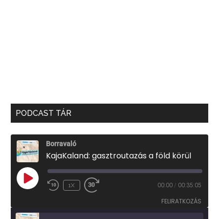
PODCAST TÁR
Borravaló
KajaKaland: gasztroutazás a föld körül
PLAY
1X
00:00
/
00:35:05
EPISODE
FELIRATKOZÁS