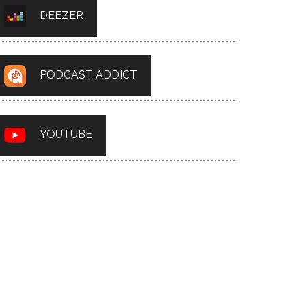
DEEZER
PODCAST ADDICT
YOUTUBE