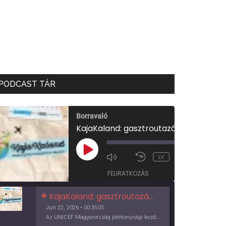
PODCAST TÁR
Borravaló
KajaKaland: gasztroutazás a föld körül
00:00
/
PLAY
1X
00:35:05
EPISODE
FELIRATKOZÁS
KajaKaland: gasztroutazás a föld körül
Jun 22, 2026 • 00:35:05
Az UNICEF Magyarország jótékonysági kezdeményezése izgalmas, egész éves világkörüli ízutazásra hív, igazi családi program és gasztroedukáció, illetve segítség a rászorulóknak is egyben.