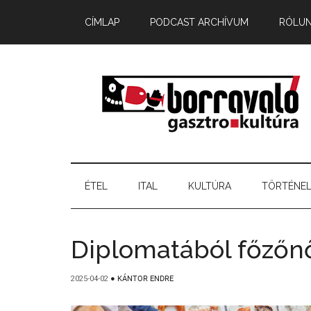
CÍMLAP
PODCAST ARCHÍVUM
RÓLU
ÉTEL
ITAL
KULTÚRA
TÖRTÉNE
Diplomatából főzőnő
2025-04-02
●
KÁNTOR ENDRE