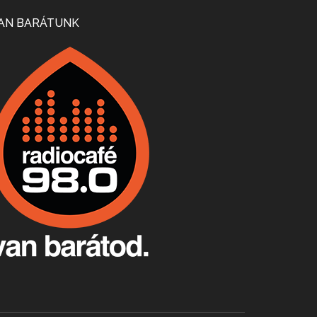
Mi lesz a magyar borágazattal, magyar borral? A kérdés több szempontból is releváns, a gazdasági, környezetei változások sürgős válaszokat igényelnek. Erről beszélgettünk Ercsey Dániellel.
AN BARÁTUNK
A nagy szakácsgeneráció 1. rész - Id. Marchal József és Dobos C. József
Apr 24, 2026 • 00:38:10
Új sorozatunkban a nagy magyarországi szakácsgeneráció tagjairól beszélgetünk: a sorozat első részében a francia születésű, de a magyar konyhára nagy hatást gyakorló Id. Marchal József, és egyik leghíresebb tanítványa, Dobos C. József az alanyaink.
Villány, kékfrankos, Jackfall
Apr 17, 2026 • 00:35:38
Szép nemzetközi versenyeredmények, izgalmas, könnyed, de tartalmas kékfrankosok és portugieserek: ezt a vonalat viszi ma a Jackfall. A lehetőségek mellett vannak azonban kihívások, bőven.
Boston, teadélután, bab és homár
Apr 9, 2026 • 00:37:17
Milyen és mennyi teát öntöttek a bostoni kikötő vizébe, több, mint 250 évvel ezelőtt? És hogy lett a homárból drága étel, amikor régen még a szegények eledele volt és annyi volt belőle, hogy a földekre is hordták tápnak?
Fermentáljunk, a testünk meghálálja!
Apr 3, 2026 • 00:36:07
Egyszerűen fogalmaza: vannak a bélrendszerünkben rossz baktériumok, meg vannak jók. A fermentált élelmiszerekkel a jókat hozzuk előnybe, ráadásul finomat is eszünk – mondja B. Király Györgyi.