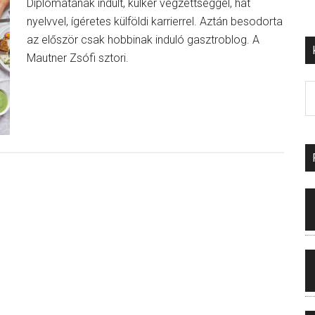
Diplomatának indult, külker végzettséggel, hat
nyelvvel, ígéretes külföldi karrierrel. Aztán besodorta
az először csak hobbinak induló gasztroblog. A
Mautner Zsófi sztori.