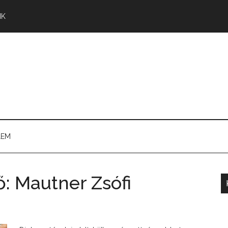
NK
LEM
: Mautner Zsófi