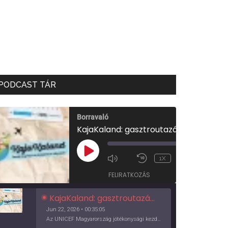
PODCAST TÁR
Borravaló
KajaKaland: gasztroutazás a föld körül
00:00
/
PLAY
1X
00:35:05
EPISODE
FELIRATKOZÁS
KajaKaland: gasztroutazás a föld körül
Jun 22, 2026 • 00:35:05
Az UNICEF Magyarország jótékonysági kezdeményezése izgalmas, egész éves világkörüli ízutazásra hív, igazi családi program és gasztroedukáció, illetve segítség a rászorulóknak is egyben.