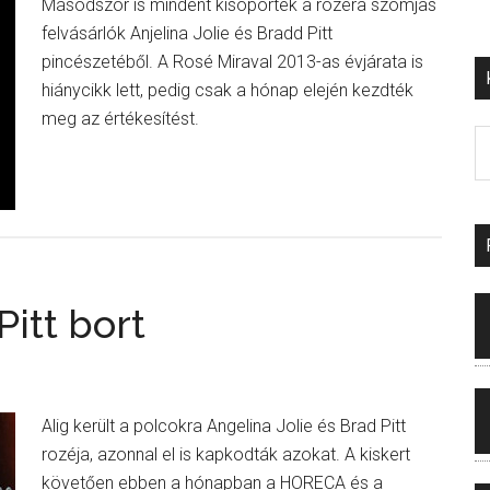
Másodszor is mindent kisöpörtek a rozéra szomjas
felvásárlók Anjelina Jolie és Bradd Pitt
pincészetéből. A Rosé Miraval 2013-as évjárata is
hiánycikk lett, pedig csak a hónap elején kezdték
meg az értékesítést.
Pitt bort
Alig került a polcokra Angelina Jolie és Brad Pitt
rozéja, azonnal el is kapkodták azokat. A kiskert
követően ebben a hónapban a HORECA és a