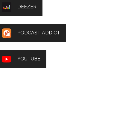
DEEZER
PODCAST ADDICT
YOUTUBE