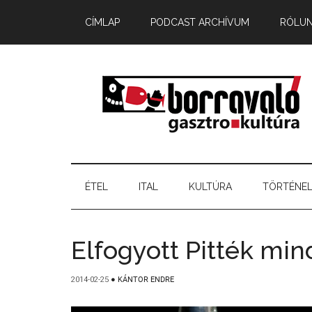
CÍMLAP
PODCAST ARCHÍVUM
RÓLU
ÉTEL
ITAL
KULTÚRA
TÖRTÉNE
Elfogyott Pitték mi
2014-02-25
●
KÁNTOR ENDRE