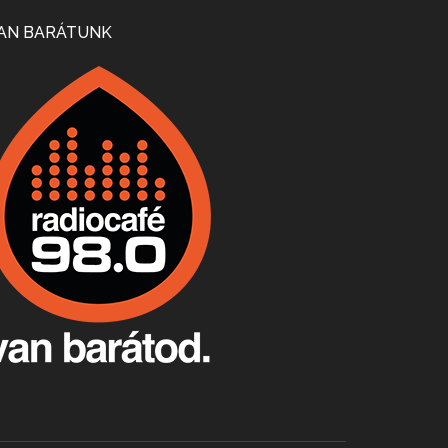
Mi lesz a magyar borágazattal, magyar borral? A kérdés több szempontból is releváns, a gazdasági, környezetei változások sürgős válaszokat igényelnek. Erről beszélgettünk Ercsey Dániellel.
AN BARÁTUNK
A nagy szakácsgeneráció 1. rész - Id. Marchal József és Dobos C. József
Apr 24, 2026 • 00:38:10
Új sorozatunkban a nagy magyarországi szakácsgeneráció tagjairól beszélgetünk: a sorozat első részében a francia születésű, de a magyar konyhára nagy hatást gyakorló Id. Marchal József, és egyik leghíresebb tanítványa, Dobos C. József az alanyaink.
Villány, kékfrankos, Jackfall
Apr 17, 2026 • 00:35:38
Szép nemzetközi versenyeredmények, izgalmas, könnyed, de tartalmas kékfrankosok és portugieserek: ezt a vonalat viszi ma a Jackfall. A lehetőségek mellett vannak azonban kihívások, bőven.
Boston, teadélután, bab és homár
Apr 9, 2026 • 00:37:17
Milyen és mennyi teát öntöttek a bostoni kikötő vizébe, több, mint 250 évvel ezelőtt? És hogy lett a homárból drága étel, amikor régen még a szegények eledele volt és annyi volt belőle, hogy a földekre is hordták tápnak?
Fermentáljunk, a testünk meghálálja!
Apr 3, 2026 • 00:36:07
Egyszerűen fogalmaza: vannak a bélrendszerünkben rossz baktériumok, meg vannak jók. A fermentált élelmiszerekkel a jókat hozzuk előnybe, ráadásul finomat is eszünk – mondja B. Király Györgyi.