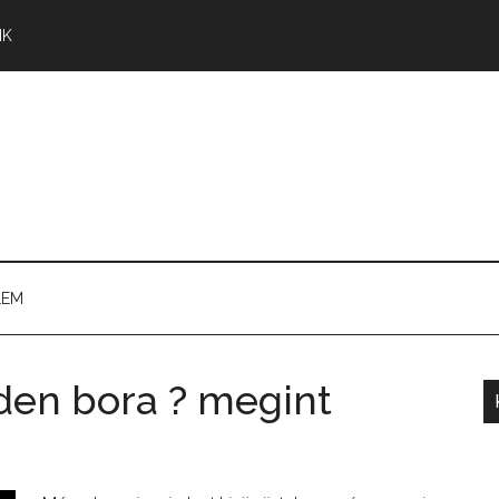
NK
LEM
nden bora ? megint