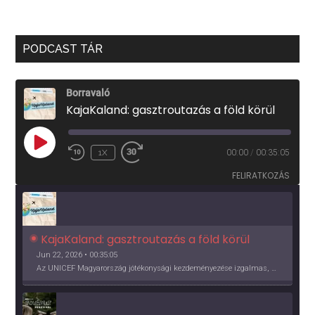
PODCAST TÁR
Borravaló
KajaKaland: gasztroutazás a föld körül
PLAY
1X
00:00
/
00:35:05
EPISODE
FELIRATKOZÁS
KajaKaland: gasztroutazás a föld körül 
Jun 22, 2026 • 00:35:05
Az UNICEF Magyarország jótékonysági kezdeményezése izgalmas, egész éves világkörüli ízutazásra hív, igazi családi program és gasztroedukáció, illetve segítség a rászorulóknak is egyben.