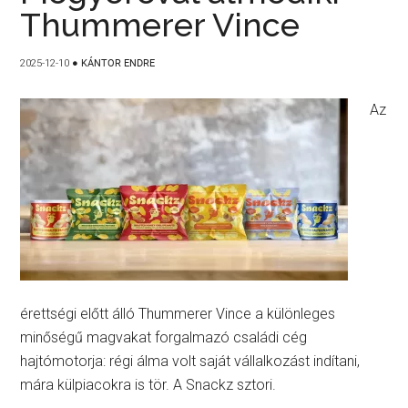
Thummerer Vince
2025-12-10
●
KÁNTOR ENDRE
Az
érettségi előtt álló Thummerer Vince a különleges
minőségű magvakat forgalmazó családi cég
hajtómotorja: régi álma volt saját vállalkozást indítani,
mára külpiacokra is tör. A Snackz sztori.