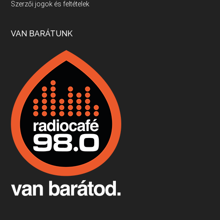
Szerzői jogok és feltételek
Apr 17, 2026 • 00:35:38
Szép nemzetközi versenyeredmények, izgalmas, könnyed, de tartalmas kékfrankosok és portugieserek: ezt a vonalat viszi ma a Jackfall. A lehetőségek mellett vannak azonban kihívások, bőven.
VAN BARÁTUNK
Boston, teadélután, bab és homár
Apr 9, 2026 • 00:37:17
Milyen és mennyi teát öntöttek a bostoni kikötő vizébe, több, mint 250 évvel ezelőtt? És hogy lett a homárból drága étel, amikor régen még a szegények eledele volt és annyi volt belőle, hogy a földekre is hordták tápnak?
Fermentáljunk, a testünk meghálálja!
Apr 3, 2026 • 00:36:07
Egyszerűen fogalmaza: vannak a bélrendszerünkben rossz baktériumok, meg vannak jók. A fermentált élelmiszerekkel a jókat hozzuk előnybe, ráadásul finomat is eszünk – mondja B. Király Györgyi.